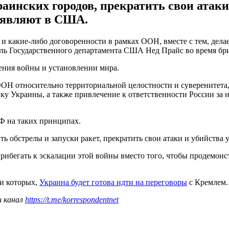
раинских городов, прекратить свои атак
аявляют в США.
и какие-либо договоренности в рамках ООН, вместе с тем, дела
тель Государственного департамента США Нед Прайс во время б
шения войны и установлении мира.
ООН относительно территориальной целостности и суверенитета
йку Украины, а также привлечение к ответственности России за
Ф на таких принципах.
вить обстрелы и запуски ракет, прекратить свои атаки и убийст
прибегать к эскалации этой войны вместо того, чтобы продемонст
и которых,
Украина будет готова идти на переговоры
с Кремлем
ш канал
https://t.me/korrespondentnet