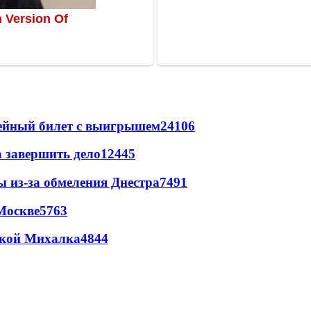
рейный билет с выигрышем
24106
а завершить дело
12445
ы из-за обмеления Днестра
7491
Москве
5763
цкой Михалка
4844