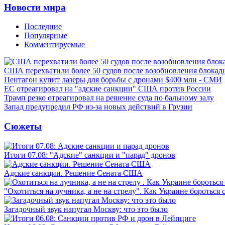
Новости мира
Последние
Популярные
Комментируемые
США перехватили более 50 судов после возобновления блокад
Пентагон купит лазеры для борьбы с дронами $400 млн - СМИ
ЕС отреагировал на "адские санкции" США против России
Трамп резко отреагировал на решение суда по бальному залу
Запад предупредил РФ из-за новых действий в Грузии
Сюжеты
Итоги 07.08: "Адские" санкции и "парад" дронов
Адские санкции. Решение Сената США
"Охотиться на лучника, а не на стрелу". Как Украине бороться 
Загадочный звук напугал Москву: что это было