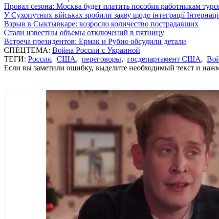
Провал сезона: Москва будет платить пособия работникам тур
У Сухопутних військах зробили заяву щодо інтеграції Інтернац
Взрыв в Сыктывкаре: возросло количество пострадавших
Стали известны объемы отключений в пятницу
Встреча президентов: Ермак и Рубио обсудили детали
СПЕЦТЕМА:
Война России с Украиной
ТЕГИ:
Россия
,
США
,
переговоры
,
госдепартамент США
,
Вой
Если вы заметили ошибку, выделите необходимый текст и нажми