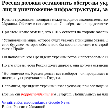
Россия должна остановить обстрелы ук
лиц и уничтожение инфраструктуры, з
Кремль продолжает попирать международное законодательство 
Украины. Об этом в понедельник, 7 ноября, заявил представи
При этом Прайс отметил, что США остается на стороне завер
"Установление мира, которое будет уважать принципы Устава 
свое будущее, которое обеспечило бы восстановление и отстро
сказал Прайс.
Он напомнил, что Президент Украины готов к переговорам с Р
По его словам, если Россия хочет диалога, она должна остано
"Но, конечно же, Кремль делает все наоборот - он продолжает 
подчеркнул представитель Госдепа.
Напомним, президент Украины назвал условия, при соблюдени
Новини от
Корреспондент.net
в Telegram. Підписуйтесь на на
Читайте Korrespondent.net в Google News
Война России с Украиной