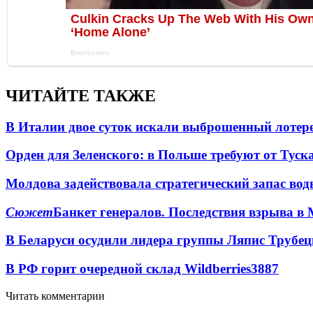
ЧИТАЙТЕ ТАКЖЕ
В Италии двое суток искали выброшенный лоте
Орден для Зеленского: в Польше требуют от Туск
Молдова задействовала стратегический запас вод
Сюжет
Банкет генералов. Последствия взрыва в 
В Беларуси осудили лидера группы Ляпис Трубе
В РФ горит очередной склад Wildberries
3887
Читать комментарии