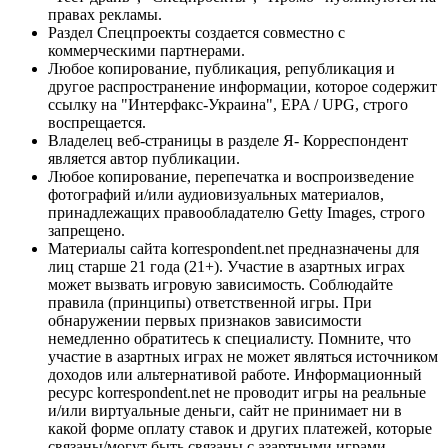
правах рекламы.
Раздел Спецпроекты создается совместно с
коммерческими партнерами.
Любое копирование, публикация, републикация и
другое распространение информации, которое содержит
ссылку на "Интерфакс-Украина", EPA / UPG, строго
воспрещается.
Владелец веб-страницы в разделе Я- Корреспондент
является автор публикации.
Любое копирование, перепечатка и воспроизведение
фотографий и/или аудиовизуальных материалов,
принадлежащих правообладателю Getty Images, строго
запрещено.
Материалы сайта korrespondent.net предназначены для
лиц старше 21 года (21+). Участие в азартных играх
может вызвать игровую зависимость. Соблюдайте
правила (принципы) ответственной игры. При
обнаружении первых признаков зависимости
немедленно обратитесь к специалисту. Помните, что
участие в азартных играх не может являться источником
доходов или альтернативой работе. Информационный
ресурс korrespondent.net не проводит игры на реальные
и/или виртуальные деньги, сайт не принимает ни в
какой форме оплату ставок и других платежей, которые
связаны/могут быть связаны с азартными играми,