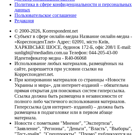
Политика в сфере конфиденциальности и персональных
данных
Пользовательское соглашение
Редакция
© 2000-2026, Korrespondent.net
Субъект в сфере онлайн-медиа Название онлайн-медиа -
«КореспонденТ.net» Адрес: 02091, місто Київ,
ХАРКІВСЬКЕ ШОСЕ, будинок 172-Б, офіс 208/1 E-mail:
sunlight@mediadim.com.ua
Телефон: 044-205-43-00
Идентификатор медиа - R40-06068
Использование любых материалов, размещённых на
сайте, разрешается при условии ссылки на
Корреспондент.net.
При копировании материалов со страницы «Новости
Украины и мира», для интернет-изданий – обязательна
прямая открытая для поисковых систем гиперссылка.
Ссылка должна быть размещена в независимости от
полного либо частичного использования материалов.
Гиперссылка (для интернет- изданий) – должна быть
размещена в подзаголовке или в первом абзаце
материала.
Новости с пометками "Мнение", "Экспертиза",
"Заявление", "Регионы", "Деньги", "Власть", "Выборы",
"Тест-драйв", "Спецпроекты", "Промо" публикуются на