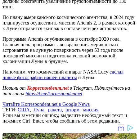
должны обеспечить увеличение грузоподъемности до 130
тонн.
По плану американского космического агентства, в 2024 году
планируется осуществить миссию Artemis 2, в рамках которой
к Луне отправится экипаж в составе четырех астронавтов.
Программа Artemis опубликована в сентябре 2020 года.
Главная цель программы - возвращение американских
астронавтов на лунную поверхность через 53 года после
последней миссии и подготовка условий возможной
колонизации Луны в будущем.
Напомним, что космический аппарат NASA Lucy
сделал
новые фотографии нашей планеты
и Луны.
Новини от
Корреспондент.net
в Telegram. Підписуйтесь на
наш канал
https://t.me/korrespondentnet
Читайте Korrespondent.net в Google News
ТЕГИ:
США
,
Луна
,
ракета
,
шторм
,
миссия
Если вы заметили ошибку, выделите необходимый текст и
нажмите Ctrl+Enter, чтобы сообщить об этом редакции.