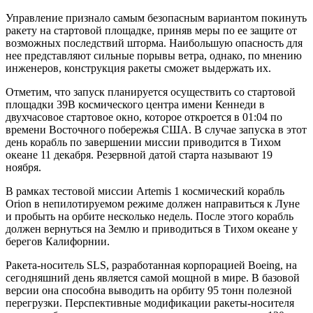
Управление признало самым безопасным вариантом покинуть
ракету на стартовой площадке, приняв меры по ее защите от
возможных последствий шторма. Наибольшую опасность для
нее представляют сильные порывы ветра, однако, по мнению
инженеров, конструкция ракеты сможет выдержать их.
Отметим, что запуск планируется осуществить со стартовой
площадки 39B космического центра имени Кеннеди в
двухчасовое стартовое окно, которое откроется в 01:04 по
времени Восточного побережья США. В случае запуска в этот
день корабль по завершении миссии приводится в Тихом
океане 11 декабря. Резервной датой старта называют 19
ноября.
В рамках тестовой миссии Artemis 1 космический корабль
Orion в непилотируемом режиме должен направиться к Луне
и пробыть на орбите несколько недель. После этого корабль
должен вернуться на Землю и приводиться в Тихом океане у
берегов Калифорнии.
Ракета-носитель SLS, разработанная корпорацией Boeing, на
сегодняшний день является самой мощной в мире. В базовой
версии она способна выводить на орбиту 95 тонн полезной
перегрузки. Перспективные модификации ракеты-носителя