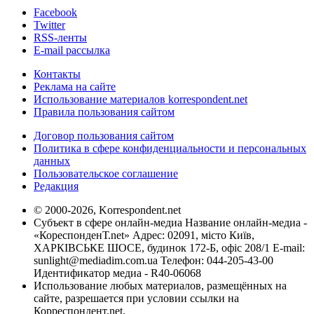
Facebook
Twitter
RSS-ленты
E-mail рассылка
Контакты
Реклама на сайте
Использование материалов korrespondent.net
Правила пользования сайтом
Договор пользования сайтом
Политика в сфере конфиденциальности и персональных
данных
Пользовательское соглашение
Редакция
© 2000-2026, Korrespondent.net
Субъект в сфере онлайн-медиа Название онлайн-медиа -
«КореспонденТ.net» Адрес: 02091, місто Київ,
ХАРКІВСЬКЕ ШОСЕ, будинок 172-Б, офіс 208/1 E-mail:
sunlight@mediadim.com.ua
Телефон: 044-205-43-00
Идентификатор медиа - R40-06068
Использование любых материалов, размещённых на
сайте, разрешается при условии ссылки на
Корреспондент.net.