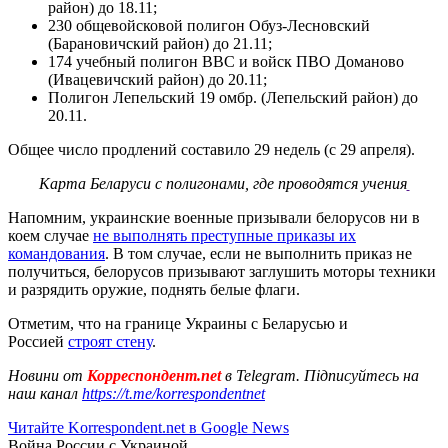
район) до 18.11;
230 общевойсковой полигон Обуз-Лесновский
(Барановичский район) до 21.11;
174 учебный полигон ВВС и войск ПВО Доманово
(Ивацевичский район) до 20.11;
Полигон Лепельский 19 омбр. (Лепельский район) до
20.11.
Общее число продлений составило 29 недель (с 29 апреля).
Карта Беларуси с полигонами, где проводятся учения
Напомним, украинские военные призывали белорусов ни в
коем случае
не выполнять преступные приказы их
командования
. В том случае, если не выполнить приказ не
получиться, белорусов призывают заглушить моторы техники
и разрядить оружие, поднять белые флаги.
Отметим, что на границе Украины с Беларусью и
Россией
строят стену
.
Новини от
Корреспондент.net
в Telegram. Підписуйтесь на
наш канал
https://t.me/korrespondentnet
Читайте Korrespondent.net в Google News
Война России с Украиной