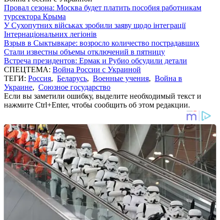
Провал сезона: Москва будет платить пособия работникам
турсектора Крыма
У Сухопутних військах зробили заяву щодо інтеграції
Інтернаціональних легіонів
Взрыв в Сыктывкаре: возросло количество пострадавших
Стали известны объемы отключений в пятницу
Встреча президентов: Ермак и Рубио обсудили детали
СПЕЦТЕМА:
Война России с Украиной
ТЕГИ:
Россия
,
Беларусь
,
Военные учения
,
Война в
Украине
,
Союзное государство
Если вы заметили ошибку, выделите необходимый текст и
нажмите Ctrl+Enter, чтобы сообщить об этом редакции.