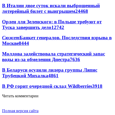
В Италии двое суток искали выброшенный
лотерейный билет с выигрышем
24468
Орден для Зеленского: в Польше требуют от
Туска завершить дело
12742
Сюжет
Банкет генералов. Последствия взрыва в
Москве
8444
Молдова задействовала стратегический запас
воды из-за обмеления Днестра
7636
В Беларуси осудили лидера группы Ляпис
Трубецкой Михалка
4861
В РФ горит очередной склад Wildberries
3918
Читать комментарии
Полная версия сайта