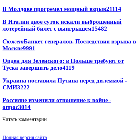
В Молдове прогремел мощный взрыв
21114
В Италии двое суток искали выброшенный
лотерейный билет с выигрышем
15482
Сюжет
Банкет генералов. Последствия взрыва в
Москве
9991
Орден для Зеленского: в Польше требуют от
Туска завершить дело
4119
Украина поставила Путина перед дилеммой -
СМИ
3222
Россияне изменили отношение к войне -
опрос
3014
Читать комментарии
Полная версия сайта