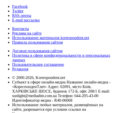
Facebook
Twitter
RSS-ленты
E-mail рассылка
Контакты
Реклама на сайте
Использование материалов korrespondent.net
Правила пользования сайтом
Договор пользования сайтом
Политика в сфере конфиденциальности и персональных
данных
Пользовательское соглашение
Редакция
© 2000-2026, Korrespondent.net
Субъект в сфере онлайн-медиа Название онлайн-медиа -
«КореспонденТ.net» Адрес: 02091, місто Київ,
ХАРКІВСЬКЕ ШОСЕ, будинок 172-Б, офіс 208/1 E-mail:
sunlight@mediadim.com.ua
Телефон: 044-205-43-00
Идентификатор медиа - R40-06068
Использование любых материалов, размещённых на
сайте, разрешается при условии ссылки на