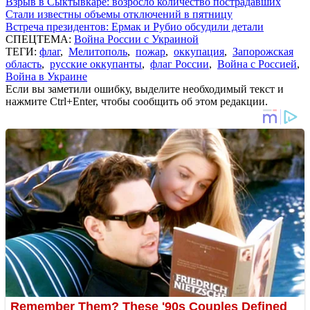
Взрыв в Сыктывкаре: возросло количество пострадавших
Стали известны объемы отключений в пятницу
Встреча президентов: Ермак и Рубио обсудили детали
СПЕЦТЕМА:
Война России с Украиной
ТЕГИ:
флаг
,
Мелитополь
,
пожар
,
оккупация
,
Запорожская
область
,
русские оккупанты
,
флаг России
,
Война с Россией
,
Война в Украине
Если вы заметили ошибку, выделите необходимый текст и
нажмите Ctrl+Enter, чтобы сообщить об этом редакции.