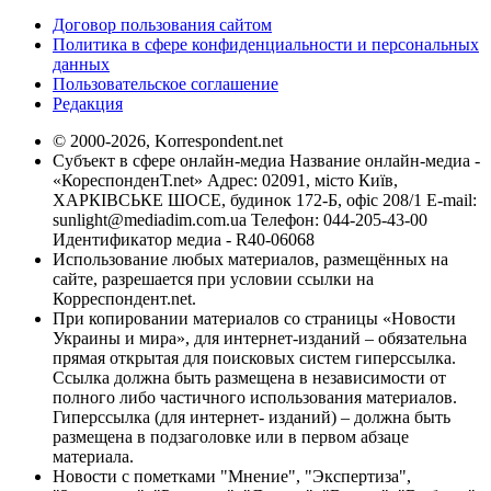
Договор пользования сайтом
Политика в сфере конфиденциальности и персональных
данных
Пользовательское соглашение
Редакция
© 2000-2026, Korrespondent.net
Субъект в сфере онлайн-медиа Название онлайн-медиа -
«КореспонденТ.net» Адрес: 02091, місто Київ,
ХАРКІВСЬКЕ ШОСЕ, будинок 172-Б, офіс 208/1 E-mail:
sunlight@mediadim.com.ua
Телефон: 044-205-43-00
Идентификатор медиа - R40-06068
Использование любых материалов, размещённых на
сайте, разрешается при условии ссылки на
Корреспондент.net.
При копировании материалов со страницы «Новости
Украины и мира», для интернет-изданий – обязательна
прямая открытая для поисковых систем гиперссылка.
Ссылка должна быть размещена в независимости от
полного либо частичного использования материалов.
Гиперссылка (для интернет- изданий) – должна быть
размещена в подзаголовке или в первом абзаце
материала.
Новости с пометками "Мнение", "Экспертиза",