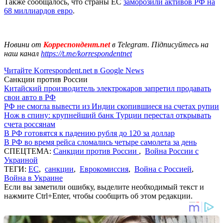
Также сообщалось, что страны ЕС
заморозили активов РФ на
68 миллиардов евро
.
Новини от
Корреспондент.net
в Telegram. Підписуйтесь на
наш канал
https://t.me/korrespondentnet
Читайте Korrespondent.net в Google News
Санкции против России
Китайский производитель электрокаров запретил продавать
свои авто в РФ
РФ не смогла вывести из Индии скопившиеся на счетах рупии
Нож в спину: крупнейший банк Турции перестал открывать
счета россянам
В РФ готовятся к падению рубля до 120 за доллар
В РФ во время рейса сломались четыре самолета за день
СПЕЦТЕМА:
Санкции против России
,
Война России с
Украиной
ТЕГИ:
ЕС
,
санкции
,
Еврокомиссия
,
Война с Россией
,
Война в Украине
Если вы заметили ошибку, выделите необходимый текст и
нажмите Ctrl+Enter, чтобы сообщить об этом редакции.