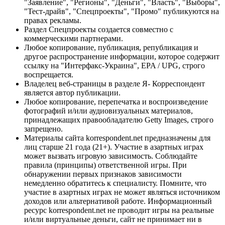
"Заявление", "Регионы", "Деньги", "Власть", "Выборы",
"Тест-драйв", "Спецпроекты", "Промо" публикуются на
правах рекламы.
Раздел Спецпроекты создается совместно с
коммерческими партнерами.
Любое копирование, публикация, републикация и
другое распространение информации, которое содержит
ссылку на "Интерфакс-Украина", EPA / UPG, строго
воспрещается.
Владелец веб-страницы в разделе Я- Корреспондент
является автор публикации.
Любое копирование, перепечатка и воспроизведение
фотографий и/или аудиовизуальных материалов,
принадлежащих правообладателю Getty Images, строго
запрещено.
Материалы сайта korrespondent.net предназначены для
лиц старше 21 года (21+). Участие в азартных играх
может вызвать игровую зависимость. Соблюдайте
правила (принципы) ответственной игры. При
обнаружении первых признаков зависимости
немедленно обратитесь к специалисту. Помните, что
участие в азартных играх не может являться источником
доходов или альтернативой работе. Информационный
ресурс korrespondent.net не проводит игры на реальные
и/или виртуальные деньги, сайт не принимает ни в