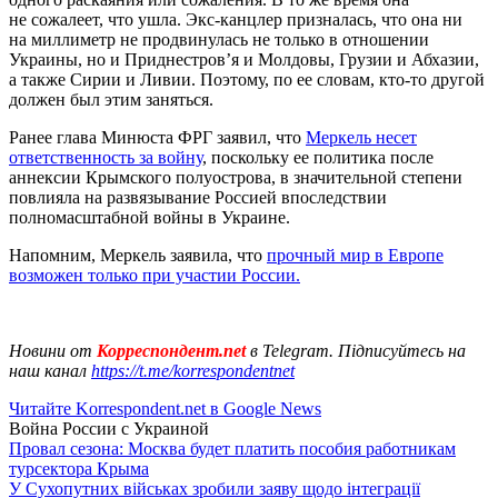
не сожалеет, что ушла. Экс-канцлер призналась, что она ни
на миллиметр не продвинулась не только в отношении
Украины, но и Приднестров’я и Молдовы, Грузии и Абхазии,
а также Сирии и Ливии. Поэтому, по ее словам, кто-то другой
должен был этим заняться.
Ранее глава Минюста ФРГ заявил, что
Меркель несет
ответственность за войну
, поскольку ее политика после
аннексии Крымского полуострова, в значительной степени
повлияла на развязывание Россией впоследствии
полномасштабной войны в Украине.
Напомним, Меркель заявила, что
прочный мир в Европе
возможен только при участии России.
Новини от
Корреспондент.net
в Telegram. Підписуйтесь на
наш канал
https://t.me/korrespondentnet
Читайте Korrespondent.net в Google News
Война России с Украиной
Провал сезона: Москва будет платить пособия работникам
турсектора Крыма
У Сухопутних військах зробили заяву щодо інтеграції