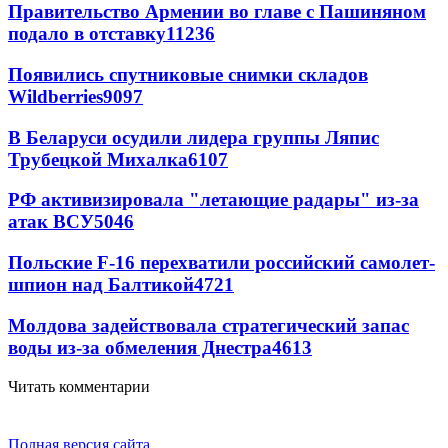
Правительство Армении во главе с Пашиняном
подало в отставку
11236
Появились спутниковые снимки складов
Wildberries
9097
В Беларуси осудили лидера группы Ляпис
Трубецкой Михалка
6107
РФ активизировала "летающие радары" из-за
атак ВСУ
5046
Польские F-16 перехватили российский самолет-
шпион над Балтикой
4721
Молдова задействовала стратегический запас
воды из-за обмеления Днестра
4613
Читать комментарии
Полная версия сайта