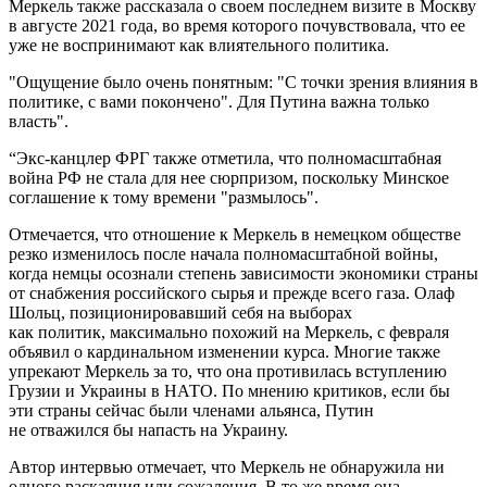
Меркель также рассказала о своем последнем визите в Москву
в августе 2021 года, во время которого почувствовала, что ее
уже не воспринимают как влиятельного политика.
"Ощущение было очень понятным: "С точки зрения влияния в
политике, с вами покончено". Для Путина важна только
власть".
“Экс-канцлер ФРГ также отметила, что полномасштабная
война РФ не стала для нее сюрпризом, поскольку Минское
соглашение к тому времени "размылось".
Отмечается, что отношение к Меркель в немецком обществе
резко изменилось после начала полномасштабной войны,
когда немцы осознали степень зависимости экономики страны
от снабжения российского сырья и прежде всего газа. Олаф
Шольц, позиционировавший себя на выборах
как политик, максимально похожий на Меркель, с февраля
объявил о кардинальном изменении курса. Многие также
упрекают Меркель за то, что она противилась вступлению
Грузии и Украины в НАТО. По мнению критиков, если бы
эти страны сейчас были членами альянса, Путин
не отважился бы напасть на Украину.
Автор интервью отмечает, что Меркель не обнаружила ни
одного раскаяния или сожаления. В то же время она