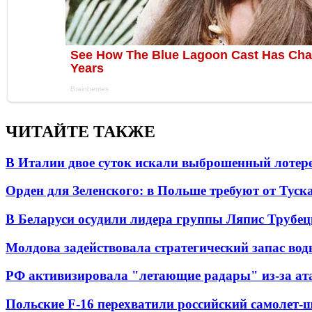
ЧИТАЙТЕ ТАКЖЕ
В Италии двое суток искали выброшенный лоте
Орден для Зеленского: в Польше требуют от Туск
В Беларуси осудили лидера группы Ляпис Трубе
Молдова задействовала стратегический запас вод
РФ активизировала "летающие радары" из-за а
Польские F-16 перехватили российский самолет-