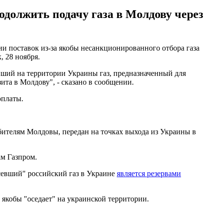
должить подачу газа в Молдову через
и поставок из-за якобы несанкционированного отбора газа
к, 28 ноября.
евший на территории Украины газ, предназначенный для
ита в Молдову", - сказано в сообщении.
я оплаты.
ебителям Молдовы, передан на точках выхода из Украины в
ам Газпром.
севший" российский газ в Украине
является резервами
 якобы "оседает" на украинской территории.