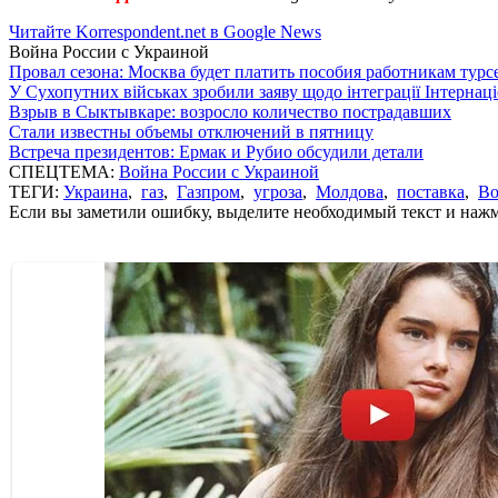
Читайте Korrespondent.net в Google News
Война России с Украиной
Провал сезона: Москва будет платить пособия работникам тур
У Сухопутних військах зробили заяву щодо інтеграції Інтернац
Взрыв в Сыктывкаре: возросло количество пострадавших
Стали известны объемы отключений в пятницу
Встреча президентов: Ермак и Рубио обсудили детали
СПЕЦТЕМА:
Война России с Украиной
ТЕГИ:
Украина
,
газ
,
Газпром
,
угроза
,
Молдова
,
поставка
,
Во
Если вы заметили ошибку, выделите необходимый текст и нажми