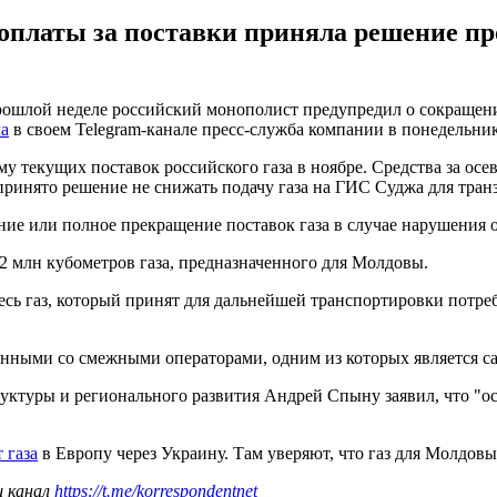
оплаты за поставки приняла решение про
рошлой неделе российский монополист предупредил о сокращени
а
в своем Telegram-канале пресс-служба компании в понедельни
у текущих поставок российского газа в ноябре. Средства за ос
ринято решение не снижать подачу газа на ГИС Суджа для транз
щение или полное прекращение поставок газа в случае нарушени
52 млн кубометров газа, предназначенного для Молдовы.
весь газ, который принят для дальнейшей транспортировки потр
нными со смежными операторами, одним из которых является с
уктуры и регионального развития Андрей Спыну заявил, что "о
 газа
в Европу через Украину. Там уверяют, что газ для Молдовы
ш канал
https://t.me/korrespondentnet