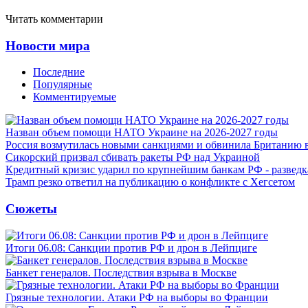
Читать комментарии
Новости мира
Последние
Популярные
Комментируемые
Назван объем помощи НАТО Украине на 2026-2027 годы
Россия возмутилась новыми санкциями и обвинила Британию 
Сикорский призвал сбивать ракеты РФ над Украиной
Кредитный кризис ударил по крупнейшим банкам РФ - разведк
Трамп резко ответил на публикацию о конфликте с Хегсетом
Сюжеты
Итоги 06.08: Санкции против РФ и дрон в Лейпциге
Банкет генералов. Последствия взрыва в Москве
Грязные технологии. Атаки РФ на выборы во Франции