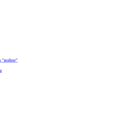
в "войне"
а