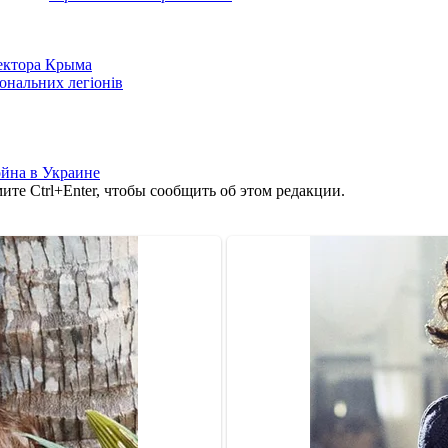
сектора Крыма
іональних легіонів
йна в Украине
те Ctrl+Enter, чтобы сообщить об этом редакции.