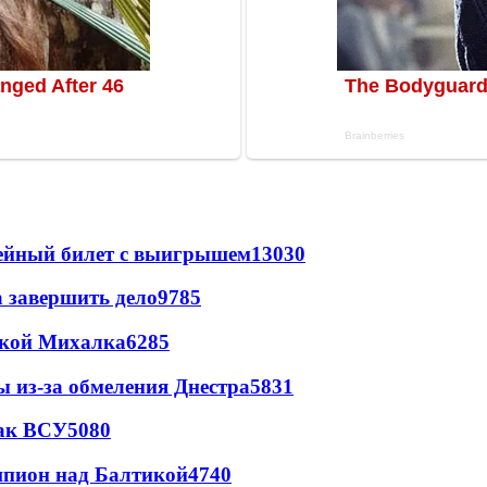
рейный билет с выигрышем
13030
а завершить дело
9785
цкой Михалка
6285
ы из-за обмеления Днестра
5831
так ВСУ
5080
шпион над Балтикой
4740