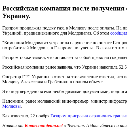
Российская компания после получения 
Украину.
Газпром продолжил подачу газа в Молдову после оплаты. На п
Украиной, предназначенного для Молдовагаз. Об этом
сообщил
"Компания Молдовагаз устранила нарушение по оплате Газпром
потребителей Молдовы, в Газпроме получены. В связи с этим п
Газпром также заявил, что оставляет за собой право на сокра
Российская компания ранее заявила, что Украина накопила 52,
Оператор ГТС Украины в ответ на это заявление ответил, что 
Молдову Алексеевка и Гребеники в полном объеме.
Это подтверждено всеми необходимыми документами, подписа
Напомним, ранее молдавский вице-премьер, министр инфрастр
Молдовы
.
Как известно, 22 ноября
Газпром пригрозил ограничить транзит
Новини от
Корреспондент.net
в Telegram. Підписуйтесь на на