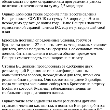
обязательств по трем операционным программам в рамках
политики сплоченности на сумму 7,5 млрд евро.
Однако Комиссия также одобрила план восстановления
Венгрии после COVID-19 на сумму 5,8 млрд евро. Это шаг
необходимо сделать до конца года. Ныне Венгрия является
единственной страной-членом ЕС, еще не утвердившей свой
план.
Брюссель поставил определенные условия, требуя от
Будапешта достичь 27 так называемых «сверхважных этапов»
для того, чтобы получить эти средства. Все основные этапы
должны быть выполнены в полном объеме, прежде чем
Венгрия сможет подать свой запрос на выплату.
Страны ЕС должны проголосовать за одобрение двух
рекомендаций Еврокомиссии квалифицированным
большинством голосов, необходимым для того, чтобы оба
решения были приняты. Оно состоится не ранее 6 декабря,
когда министры экономики соберутся в Брюсселе на встречу
Ecofin, на которой Будапешт заблокировал принятие
глобального корпоративного налога.
Однако такие вето Будапешта были расценены другими
странами-членами как шантаж и попытки Венгрии добиться
уступок по другим вопросам, включая доступ к фондам ЕС,