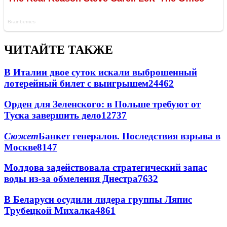
ЧИТАЙТЕ ТАКЖЕ
В Италии двое суток искали выброшенный
лотерейный билет с выигрышем
24462
Орден для Зеленского: в Польше требуют от
Туска завершить дело
12737
Сюжет
Банкет генералов. Последствия взрыва в
Москве
8147
Молдова задействовала стратегический запас
воды из-за обмеления Днестра
7632
В Беларуси осудили лидера группы Ляпис
Трубецкой Михалка
4861