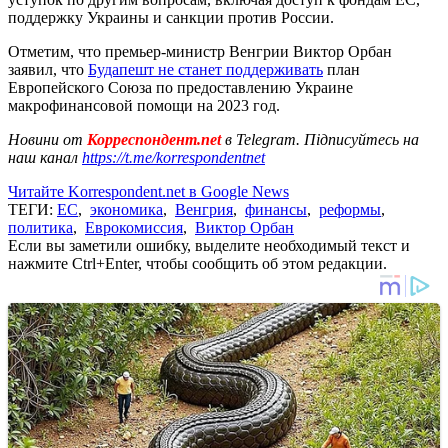
поддержку Украины и санкции против России.
Отметим, что премьер-министр Венгрии Виктор Орбан
заявил, что
Будапешт не станет поддерживать
план
Европейского Союза по предоставлению Украине
макрофинансовой помощи на 2023 год.
Новини от
Корреспондент.net
в Telegram. Підписуйтесь на
наш канал
https://t.me/korrespondentnet
Читайте Korrespondent.net в Google News
ТЕГИ:
ЕС
,
экономика
,
Венгрия
,
финансы
,
реформы
,
политика
,
Еврокомиссия
,
Виктор Орбан
Если вы заметили ошибку, выделите необходимый текст и
нажмите Ctrl+Enter, чтобы сообщить об этом редакции.