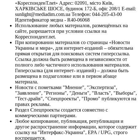
«КореспонденТ.net» Адрес: 02091, місто Київ,
ХАРКІВСЬКЕ ШОСЕ, будинок 172-Б, офіс 208/1 E-mail:
sunlight@mediadim.com.ua
Телефон: 044-205-43-00
Идентификатор медиа - R40-06068
Использование любых материалов, размещённых на
сайте, разрешается при условии ссылки на
Корреспондент.net.
При копировании материалов со страницы «Новости
Украины и мира», для интернет-изданий – обязательна
прямая открытая для поисковых систем гиперссылка.
Ссылка должна быть размещена в независимости от
полного либо частичного использования материалов.
Гиперссылка (для интернет- изданий) – должна быть
размещена в подзаголовке или в первом абзаце
материала.
Новости с пометками "Мнение", "Экспертиза",
"Заявление", "Регионы", "Деньги", "Власть", "Выборы",
"Тест-драйв", "Спецпроекты", "Промо" публикуются на
правах рекламы.
Раздел Спецпроекты создается совместно с
коммерческими партнерами.
Любое копирование, публикация, републикация и
другое распространение информации, которое содержит
ссылку на "Интерфакс-Украина", EPA / UPG, строго
воспрещается.