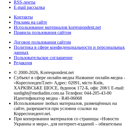
RSS-ленты
E-mail рассылка
Контакты
Реклама на сайте
Использование материалов korrespondent.net
Правила пользования сайтом
Договор пользования сайтом
Политика в сфере конфиденциальности и персональных
данных
Пользовательское соглашение
Редакция
© 2000-2026, Korrespondent.net
Субъект в сфере онлайн-медиа Название онлайн-медиа -
«КореспонденТ.net» Адрес: 02091, місто Київ,
ХАРКІВСЬКЕ ШОСЕ, будинок 172-Б, офіс 208/1 E-mail:
sunlight@mediadim.com.ua
Телефон: 044-205-43-00
Идентификатор медиа - R40-06068
Использование любых материалов, размещённых на
сайте, разрешается при условии ссылки на
Корреспондент.net.
При копировании материалов со страницы «Новости
Украины и мира», для интернет-изданий – обязательна