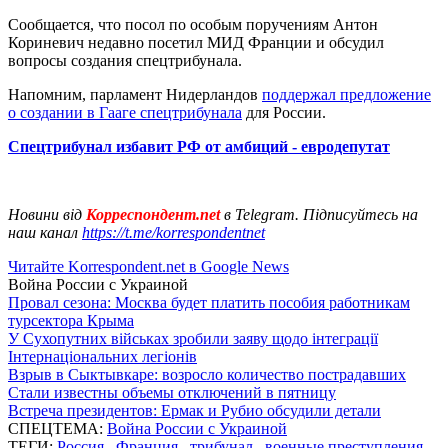
Сообщается, что посол по особым поручениям Антон
Кориневич недавно посетил МИД Франции и обсудил
вопросы создания спецтрибунала.
Напомним, парламент Нидерландов
поддержал предложение
о создании в Гааге спецтрибунала
для России.
Спецтрибунал избавит РФ от амбиций - евродепутат
Новини від
Корреспондент.net
в Telegram. Підписуйтесь на
наш канал
https://t.me/korrespondentnet
Читайте Korrespondent.net в Google News
Война России с Украиной
Провал сезона: Москва будет платить пособия работникам
турсектора Крыма
У Сухопутних військах зробили заяву щодо інтеграції
Інтернаціональних легіонів
Взрыв в Сыктывкаре: возросло количество пострадавших
Стали известны объемы отключений в пятницу
Встреча президентов: Ермак и Рубио обсудили детали
СПЕЦТЕМА:
Война России с Украиной
ТЕГИ:
Россия
,
Франция
,
трибунал
,
военные преступления
,