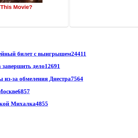
рейный билет с выигрышем
24411
а завершить дело
12691
ы из-за обмеления Днестра
7564
Москве
6857
цкой Михалка
4855