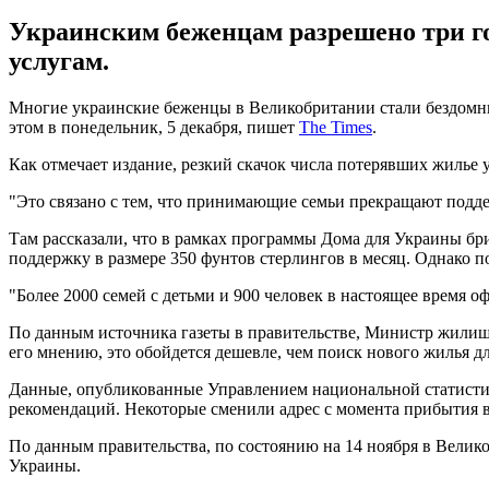
Украинским беженцам разрешено три го
услугам.
Многие украинские беженцы в Великобритании стали бездомны
этом в понедельник, 5 декабря, пишет
The Times
.
Как отмечает издание, резкий скачок числа потерявших жилье
"Это связано с тем, что принимающие семьи прекращают поддер
Там рассказали, что в рамках программы Дома для Украины бр
поддержку в размере 350 фунтов стерлингов в месяц. Однако п
"Более 2000 семей с детьми и 900 человек в настоящее время о
По данным источника газеты в правительстве, Министр жили
его мнению, это обойдется дешевле, чем поиск нового жилья д
Данные, опубликованные Управлением национальной статистики
рекомендаций. Некоторые сменили адрес с момента прибытия в 
По данным правительства, по состоянию на 14 ноября в Велик
Украины.