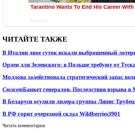
ЧИТАЙТЕ ТАКЖЕ
В Италии двое суток искали выброшенный лоте
Орден для Зеленского: в Польше требуют от Туск
Молдова задействовала стратегический запас вод
Сюжет
Банкет генералов. Последствия взрыва в 
В Беларуси осудили лидера группы Ляпис Трубе
В РФ горит очередной склад Wildberries
3901
Читать комментарии