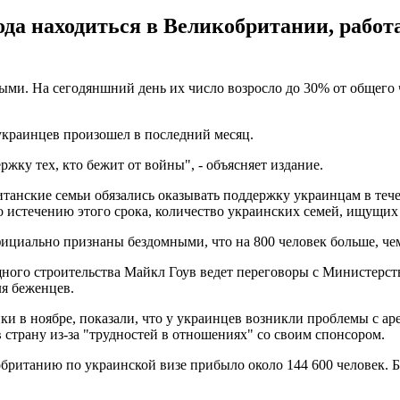
да находиться в Великобритании, работа
ми. На сегодяншний день их число возросло до 30% от общего 
 украинцев произошел в последний месяц.
жку тех, кто бежит от войны", - объясняет издание.
итанские семьи обязались оказывать поддержку украинцам в теч
о истечению этого срока, количество украинских семей, ищущих 
фициально признаны бездомными, что на 800 человек больше, чем
щного строительства Майкл Гоув ведет переговоры с Министер
ля беженцев.
 в ноябре, показали, что у украинцев возникли проблемы с аре
страну из-за "трудностей в отношениях" со своим спонсором.
обританию по украинской визе прибыло около 144 600 человек. 