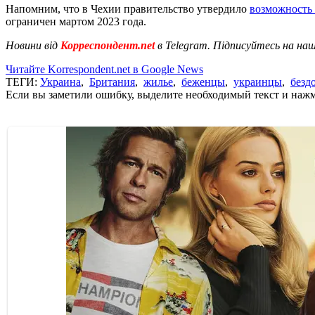
Напомним, что в Чехии правительство утвердило
возможность 
ограничен мартом 2023 года.
Новини від
Корреспондент.net
в Telegram. Підписуйтесь на на
Читайте Korrespondent.net в Google News
ТЕГИ:
Украина
,
Британия
,
жилье
,
беженцы
,
украинцы
,
безд
Если вы заметили ошибку, выделите необходимый текст и нажми