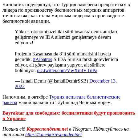
Чиновник подчеркнул, что Турция намерена превратиться в
лидера по производству беспилотных морских аппаратов,
точно также, как стала мировым лидером в производстве
беспилотной авиации.
Yüksek otonomi özellikli sürü insansız deniz araçları
geliştirmeye ve İDA ailemizi genişletmeye devam
ediyoruz!
Projenin 3.aşamasında 8’li sürü mimarisini hayata
geçirdik.
#Albatros
-S İDA Sürüsü farklı görevler icra
ediyor, alt görev paylaşımı yapıyor, alt sürülere
bölünüyor.
pic.twitter.com/VwXmfVTnPa
— Ismail Demir (@IsmailDemirSSB)
December 13,
2022
Напомним, в октябре
Турция испытала баллистические
ракеты
малой дальности Tayfun над Черным морем.
Bayraktar для свободных: беспилотники будут производить
в Украине
Новини від
Корреспондент.net
в Telegram. Підписуйтесь на
наш канал
https://t.me/korrespondentnet