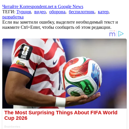
Читайте Korrespondent.net в Google News
ТЕГИ:
Турция
,
видео
,
оборона
,
беспилотник
,
катер
,
разработка
Если вы заметили ошибку, выделите необходимый текст и
нажмите Ctrl+Enter, чтобы сообщить об этом редакции.