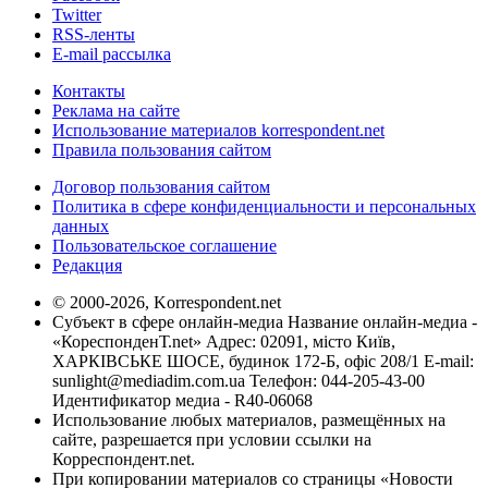
Twitter
RSS-ленты
E-mail рассылка
Контакты
Реклама на сайте
Использование материалов korrespondent.net
Правила пользования сайтом
Договор пользования сайтом
Политика в сфере конфиденциальности и персональных
данных
Пользовательское соглашение
Редакция
© 2000-2026, Korrespondent.net
Субъект в сфере онлайн-медиа Название онлайн-медиа -
«КореспонденТ.net» Адрес: 02091, місто Київ,
ХАРКІВСЬКЕ ШОСЕ, будинок 172-Б, офіс 208/1 E-mail:
sunlight@mediadim.com.ua
Телефон: 044-205-43-00
Идентификатор медиа - R40-06068
Использование любых материалов, размещённых на
сайте, разрешается при условии ссылки на
Корреспондент.net.
При копировании материалов со страницы «Новости