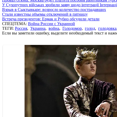
Провал сезона: Москва будет платить пособия работникам тур
У Сухопутних військах зробили заяву щодо інтеграції Інтернац
Взрыв в Сыктывкаре: возросло количество пострадавших
Стали известны объемы отключений в пятницу
Встреча президентов: Ермак и Рубио обсудили детали
СПЕЦТЕМА:
Война России с Украиной
ТЕГИ:
Россия
,
Украина
,
война
,
Голодомор
,
голод
,
голодовка
Если вы заметили ошибку, выделите необходимый текст и нажми