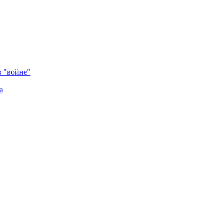
в "войне"
а