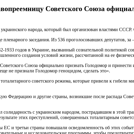
авопреемницу Советского Союза официал
 украинского народа, который был организован властями СССР.
пленарного заседания. Из 536 проголосовавших депутатов, за – 
-1933 годов в Украине, вызванный сознательной политикой сове
ленного создания условий жизни, рассчитанной на ее физическ
Советского Союза официально признать Голодомор и принести и
еще не признали Голодомор геноцидом, сделать это».
а тоталитарного советского режима, которые привели к гибели 
кую Федерацию и другие страны, возникшие после распада Сове
л солидарность с украинским народом, пострадавшим в этой тра
езультате этих преступлений, совершенных тоталитарным совет
ены ЕС и третьи страны повышали осведомленность об этих собы
овательные и исследовательские программы, чтобы предотврати