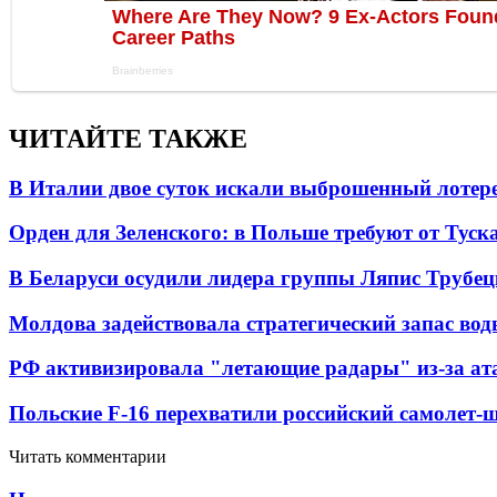
ЧИТАЙТЕ ТАКЖЕ
В Италии двое суток искали выброшенный лоте
Орден для Зеленского: в Польше требуют от Туск
В Беларуси осудили лидера группы Ляпис Трубе
Молдова задействовала стратегический запас вод
РФ активизировала "летающие радары" из-за а
Польские F-16 перехватили российский самолет-
Читать комментарии