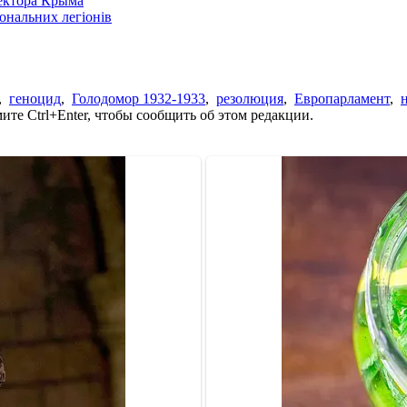
сектора Крыма
іональних легіонів
,
геноцид
,
Голодомор 1932-1933
,
резолюция
,
Европарламент
,
те Ctrl+Enter, чтобы сообщить об этом редакции.