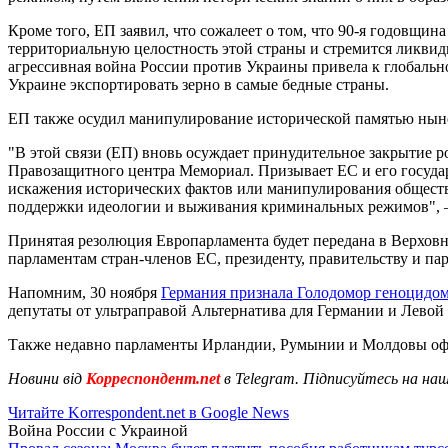
Кроме того, ЕП заявил, что сожалеет о том, что 90-я годовщи
территориальную целостность этой страны и стремится ликвиди
агрессивная война России против Украины привела к глобальн
Украине экспортировать зерно в самые бедные страны.
ЕП также осудил манипулирование исторической памятью нын
"В этой связи (ЕП) вновь осуждает принудительное закрытие
Правозащитного центра Мемориал. Призывает ЕС и его государ
искажения исторических фактов или манипулирования общест
поддержки идеологии и выживания криминальных режимов", – 
Принятая резолюция Европарламента будет передана в Верховн
парламентам стран-членов ЕС, президенту, правительству и п
Напомним, 30 ноября
Германия признала Голодомор геноцидо
депутаты от ультраправой Альтернатива для Германии и Левой
Также недавно парламенты Ирландии, Румынии и Молдовы о
Новини від
Корреспондент.net
в Telegram. Підписуйтесь на на
Читайте Korrespondent.net в Google News
Война России с Украиной