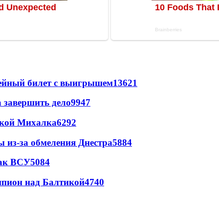
рейный билет с выигрышем
13621
а завершить дело
9947
цкой Михалка
6292
ы из-за обмеления Днестра
5884
так ВСУ
5084
шпион над Балтикой
4740