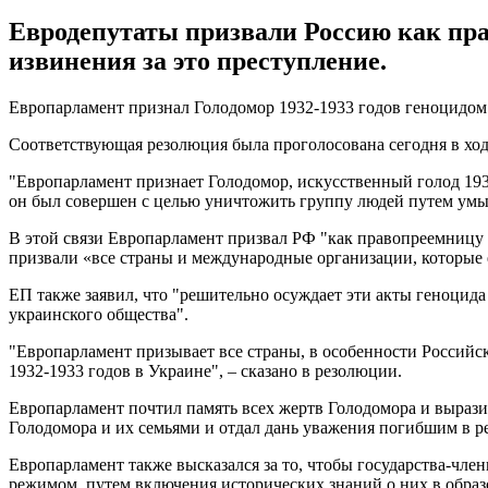
Евродепутаты призвали Россию как пр
извинения за это преступление.
Европарламент признал Голодомор 1932-1933 годов геноцидом
Соответствующая резолюция была проголосована сегодня в ходе 
"Европарламент признает Голодомор, искусственный голод 1932
он был совершен с целью уничтожить группу людей путем умыш
В этой связи Европарламент призвал РФ "как правопреемницу 
призвали «все страны и международные организации, которые 
ЕП также заявил, что "решительно осуждает эти акты геноцид
украинского общества".
"Европарламент призывает все страны, в особенности Российс
1932-1933 годов в Украине", – сказано в резолюции.
Европарламент почтил память всех жертв Голодомора и вырази
Голодомора и их семьями и отдал дань уважения погибшим в р
Европарламент также высказался за то, чтобы государства-чл
режимом, путем включения исторических знаний о них в образ