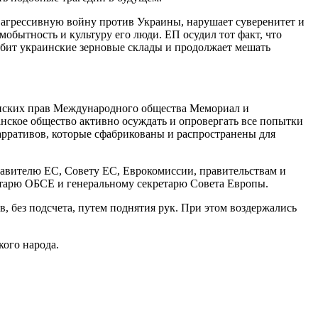
ою агрессивную войну против Украины, нарушает суверенитет и
обытность и культуру его люди. ЕП осудил тот факт, что
абит украинские зерновые склады и продолжает мешать
данских прав Международного общества Мемориал и
нское общество активно осуждать и опровергать все попытки
рративов, которые сфабрикованы и распространены для
тавителю ЕС, Совету ЕС, Еврокомиссии, правительствам и
етарю ОБСЕ и генеральному секретарю Совета Европы.
 без подсчета, путем поднятия рук. При этом воздержались
ого народа.