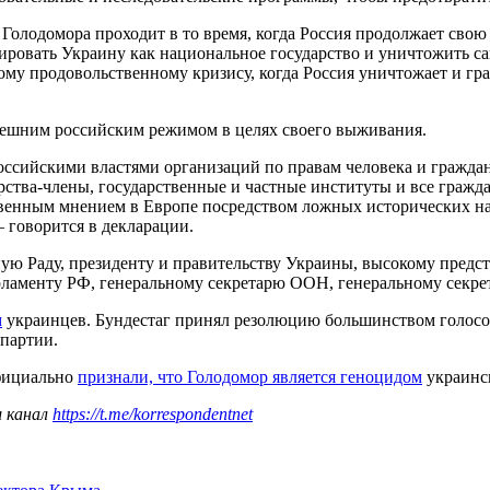
на Голодомора проходит в то время, когда Россия продолжает св
ровать Украину как национальное государство и уничтожить сам
ому продовольственному кризису, когда Россия уничтожает и гр
ешним российским режимом в целях своего выживания.
 российскими властями организаций по правам человека и граж
ства-члены, государственные и частные институты и все гражда
венным мнением в Европе посредством ложных исторических на
говорится в декларации.
ую Раду, президенту и правительству Украины, высокому предс
арламенту РФ, генеральному секретарю ООН, генеральному секр
м
украинцев. Бундестаг принял резолюцию большинством голосов,
 партии.
фициально
признали, что Голодомор является геноцидом
украинск
ш канал
https://t.me/korrespondentnet