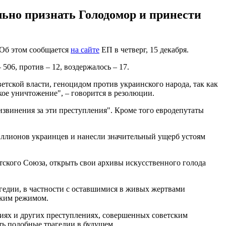
ьно признать Голодомор и принести
 Об этом сообщается
на сайте
ЕП в четверг, 15 декабря.
506, против – 12, воздержалось – 17.
тской власти, геноцидом против украинского народа, так как
ое уничтожение", – говорится в резолюции.
звинения за эти преступления". Кроме того евродепутаты
миллионов украинцев и нанесли значительный ущерб устоям
тского Союза, открыть свои архивы искусственного голода
гедии, в частности с оставшимися в живых жертвами
ским режимом.
тиях и других преступлениях, совершенных советским
ть подобные трагедии в будущем.