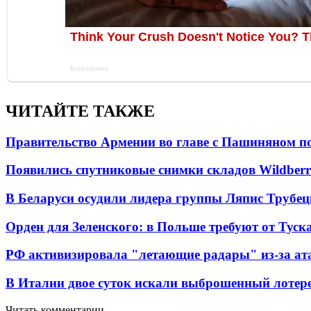
ЧИТАЙТЕ ТАКЖЕ
Правительство Армении во главе с Пашиняном по
Появились спутниковые снимки складов Wildberr
В Беларуси осудили лидера группы Ляпис Трубе
Орден для Зеленского: в Польше требуют от Туск
РФ активизировала "летающие радары" из-за а
В Италии двое суток искали выброшенный лоте
Читать комментарии