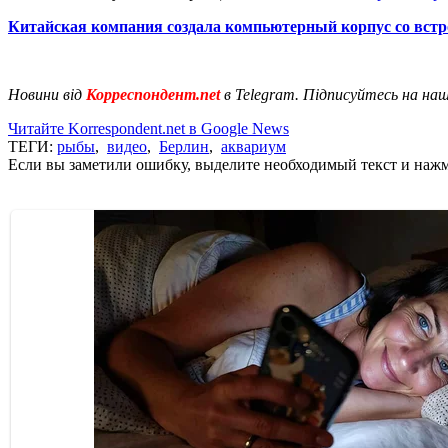
Китайская компания создала компьютерный корпус со вс
Новини від
Корреспондент.net
в Telegram. Підписуйтесь на на
Читайте Korrespondent.net в Google News
ТЕГИ:
рыбы
,
видео
,
Берлин
,
аквариум
Если вы заметили ошибку, выделите необходимый текст и нажми