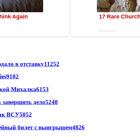
дало в отставку
11252
ies
9102
цкой Михалка
6153
а завершить дело
5248
так ВСУ
5052
рейный билет с выигрышем
4826