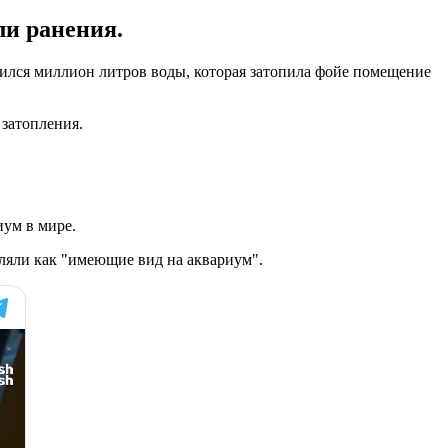
ли ранения.
лился миллион литров воды, которая затопила фойе помещение
 затопления.
иум в мире.
вляли как "имеющие вид на аквариум".