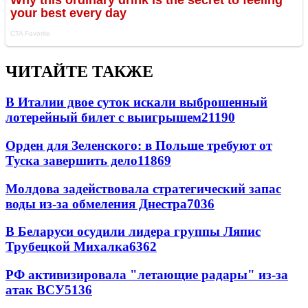
ЧИТАЙТЕ ТАКЖЕ
В Италии двое суток искали выброшенный
лотерейный билет с выигрышем
21190
Орден для Зеленского: в Польше требуют от
Туска завершить дело
11869
Молдова задействовала стратегический запас
воды из-за обмеления Днестра
7036
В Беларуси осудили лидера группы Ляпис
Трубецкой Михалка
6362
РФ активизировала "летающие радары" из-за
атак ВСУ
5136