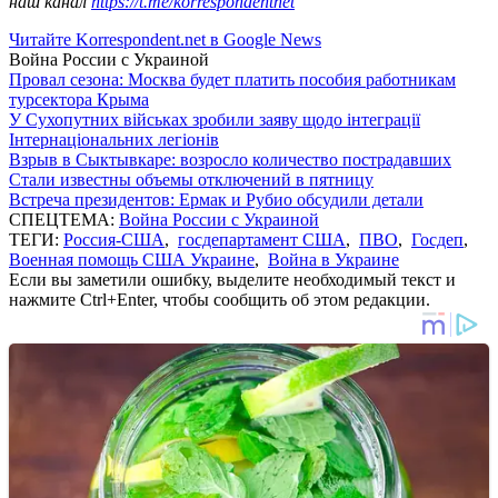
наш канал
https://t.me/korrespondentnet
Читайте Korrespondent.net в Google News
Война России с Украиной
Провал сезона: Москва будет платить пособия работникам
турсектора Крыма
У Сухопутних військах зробили заяву щодо інтеграції
Інтернаціональних легіонів
Взрыв в Сыктывкаре: возросло количество пострадавших
Стали известны объемы отключений в пятницу
Встреча президентов: Ермак и Рубио обсудили детали
СПЕЦТЕМА:
Война России с Украиной
ТЕГИ:
Россия-США
,
госдепартамент США
,
ПВО
,
Госдеп
,
Военная помощь США Украине
,
Война в Украине
Если вы заметили ошибку, выделите необходимый текст и
нажмите Ctrl+Enter, чтобы сообщить об этом редакции.