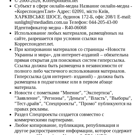
© 2000-2026, Korrespondent.net
Субъект в сфере онлайн-медиа Название онлайн-медиа -
«КореспонденТ.net» Адрес: 02091, місто Київ,
ХАРКІВСЬКЕ ШОСЕ, будинок 172-Б, офіс 208/1 E-mail:
sunlight@mediadim.com.ua
Телефон: 044-205-43-00
Идентификатор медиа - R40-06068
Использование любых материалов, размещённых на
сайте, разрешается при условии ссылки на
Корреспондент.net.
При копировании материалов со страницы «Новости
Украины и мира», для интернет-изданий – обязательна
прямая открытая для поисковых систем гиперссылка.
Ссылка должна быть размещена в независимости от
полного либо частичного использования материалов.
Гиперссылка (для интернет- изданий) – должна быть
размещена в подзаголовке или в первом абзаце
материала.
Новости с пометками "Мнение", "Экспертиза",
"Заявление", "Регионы", "Деньги", "Власть", "Выборы",
"Тест-драйв", "Спецпроекты", "Промо" публикуются на
правах рекламы.
Раздел Спецпроекты создается совместно с
коммерческими партнерами.
Любое копирование, публикация, републикация и
другое распространение информации, которое содержит