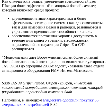
Как отмечается в релизе, увеличение возможностей дает
Швеции более эффективный и мощный боевой самолет,
который включает, среди прочего:
улучшенные летные характеристики и более
эффективные сенсорные системы как для самозащиты,
так и для измерения целей и разведки, развиваются и
укрепляются предпосылки способности к атаке,
обеспечивается постоянная хорошая доступность в
течение длительного времени, а возможности
параллельной эксплуатации Gripen E и C/D
расширяются.
"Модернизация дает Вооруженным силам более сильный
боевой авиационный потенциал и позволяет эксплуатировать
JAS 39C/D до середины 2030-х годов", - заявила глава отдела
авиационного оборудования FMV Ингела Матиассон.
Saab JAS 39 Gripen (швед. Gripen - грифон) - шведский
многоцелевой истребитель четвертого поколения, который
разработала и производит компания Saab.
Напомним, в немецком
Бундестаге одобрили покупку 35
американских истребителей
F-35.