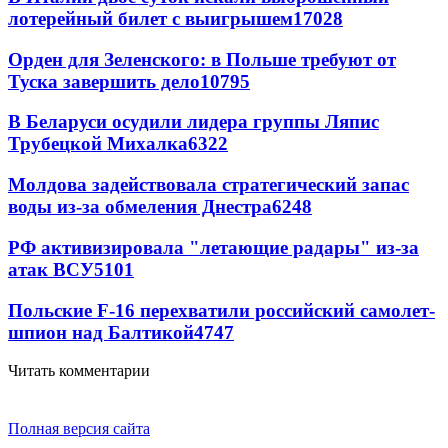
лотерейный билет с выигрышем
17028
Орден для Зеленского: в Польше требуют от
Туска завершить дело
10795
В Беларуси осудили лидера группы Ляпис
Трубецкой Михалка
6322
Молдова задействовала стратегический запас
воды из-за обмеления Днестра
6248
РФ активизировала "летающие радары" из-за
атак ВСУ
5101
Польские F-16 перехватили российский самолет-
шпион над Балтикой
4747
Читать комментарии
Полная версия сайта