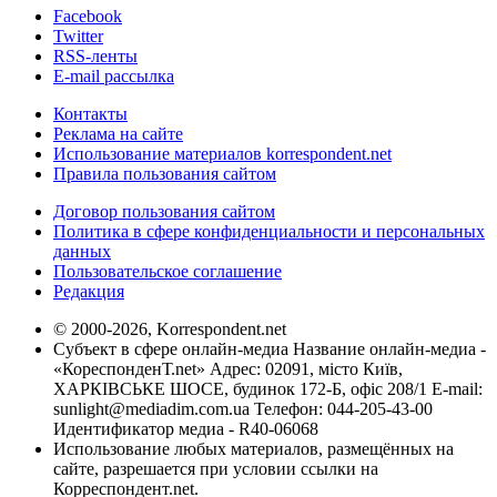
Facebook
Twitter
RSS-ленты
E-mail рассылка
Контакты
Реклама на сайте
Использование материалов korrespondent.net
Правила пользования сайтом
Договор пользования сайтом
Политика в сфере конфиденциальности и персональных
данных
Пользовательское соглашение
Редакция
© 2000-2026, Korrespondent.net
Субъект в сфере онлайн-медиа Название онлайн-медиа -
«КореспонденТ.net» Адрес: 02091, місто Київ,
ХАРКІВСЬКЕ ШОСЕ, будинок 172-Б, офіс 208/1 E-mail:
sunlight@mediadim.com.ua
Телефон: 044-205-43-00
Идентификатор медиа - R40-06068
Использование любых материалов, размещённых на
сайте, разрешается при условии ссылки на
Корреспондент.net.