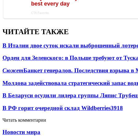
ЧИТАЙТЕ ТАКЖЕ
В Италии двое суток искали выброшенный лоте
Орден для Зеленского: в Польше требуют от Туск
Сюжет
Банкет генералов. Последствия взрыва в 
Молдова задействовала стратегический запас вод
В Беларуси осудили лидера группы Ляпис Трубе
В РФ горит очередной склад Wildberries
3918
Читать комментарии
Новости мира