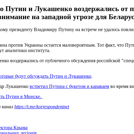
о Путин и Лукашенко воздержались от 
нимание на западной угрозе для Беларус
скому президенту Владимиру Путину на встрече не удалось повл
тина против Украины остается маловероятным. Тот факт, что Пу
ут аналитики института.
нко воздержались от публичного обсуждения российской "спецо
которые будут обсуждать Путин и Лукашенко
.
андр Лукашенко
встретил Путина с букетом и караваем
во время ви
ать Путин в Минске.
ш канал
https://t.me/korrespondentnet
сектора Крыма
іональних легіонів