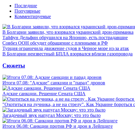
Последние
Популярные
Комментируемые
В Болгарии заявили, что взорвался украинский дрон-приманка
Тайфун Дельфин обрушился на Японию, есть пострадавшие
Совбез ООН обсудит обращение с пленными в РФ
Турция ограничила движение судов в Черное море из-за атак
В Болгарии неизвестный БПЛА взорвался вблизи газопровода
Сюжеты
Итоги 07.08: "Адские" санкции и "парад" дронов
Адские санкции. Решение Сената США
"Охотиться на лучника, а не на стрелу". Как Украине бороться 
Загадочный звук напугал Москву: что это было
Итоги 06.08: Санкции против РФ и дрон в Лейпциге