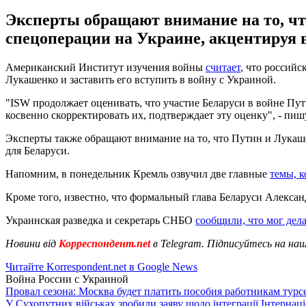
Эксперты обращают внимание на то, чт
спецоперации на Украине, акцентируя в
Американский Институт изучения войны
считает
, что россий
Лукашенко и заставить его вступить в войну с Украиной.
"ISW продолжает оценивать, что участие Беларуси в войне Пу
косвенно скорректировать их, подтверждает эту оценку", - пиш
Эксперты также обращают внимание на то, что Путин и Лукаше
для Беларуси.
Напомним, в понедельник Кремль озвучил две главные
темы, 
Кроме того, известно, что формальный глава Беларуси Алекс
Украинская разведка и секретарь СНБО
сообщили, что мог дел
Новини від
Корреспондент.net
в Telegram. Підписуйтесь на на
Читайте Korrespondent.net в Google News
Война России с Украиной
Провал сезона: Москва будет платить пособия работникам тур
У Сухопутних військах зробили заяву щодо інтеграції Інтернац