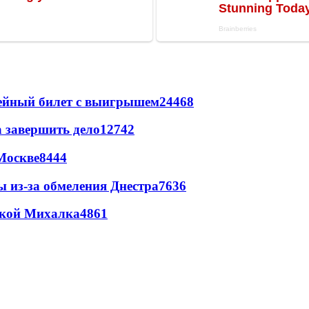
рейный билет с выигрышем
24468
а завершить дело
12742
Москве
8444
ы из-за обмеления Днестра
7636
цкой Михалка
4861