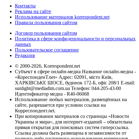
Контакты
Реклама на сайте
Использование материалов korrespondent.net
Правила пользования сайтом
Договор пользования сайтом
Политика в сфере конфиденциальности и персональных
данных
Пользовательское соглашение
Редакция
© 2000-2026, Korrespondent.net
Субъект в сфере онлайн-медиа Название онлайн-медиа -
«КореспонденТ.net» Адрес: 02091, місто Київ,
ХАРКІВСЬКЕ ШОСЕ, будинок 172-Б, офіс 208/1 E-mail:
sunlight@mediadim.com.ua
Телефон: 044-205-43-00
Идентификатор медиа - R40-06068
Использование любых материалов, размещённых на
сайте, разрешается при условии ссылки на
Корреспондент.net.
При копировании материалов со страницы «Новости
Украины и мира», для интернет-изданий – обязательна
прямая открытая для поисковых систем гиперссылка.
Ссылка должна быть размещена в независимости от
полного либо частичного использования материалов.