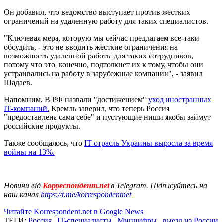
Он добавил, что ведомство выступает против жестких
ограничений на удаленную работу для таких специалистов.
"Ключевая мера, которую мы сейчас предлагаем все-таки
обсудить, - это не вводить жесткие ограничения на
возможность удаленной работы для таких сотрудников,
потому что это, конечно, подтолкнет их к тому, чтобы они
устраивались на работу в зарубежные компании", - заявил
Шадаев.
Напомним, В РФ назвали "достижением"
уход иностранных
IT-компаний.
Кремль заверил, что теперь Россия
"предоставлена сама себе" и пустующие ниши якобы займут
российские продукты.
Также сообщалось, что
IT-отрасль Украины выросла за время
войны на 13%.
Новини від
Корреспондент.net
в Telegram. Підписуйтесь на
наш канал
https://t.me/korrespondentnet
Читайте Korrespondent.net в Google News
ТЕГИ:
Россия
,
IT-специалисты
,
Минцифры
,
выезд из России