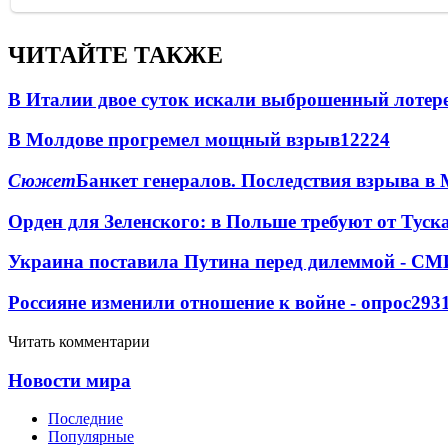
ЧИТАЙТЕ ТАКЖЕ
В Италии двое суток искали выброшенный лоте
В Молдове прогремел мощный взрыв
12224
Сюжет
Банкет генералов. Последствия взрыва в 
Орден для Зеленского: в Польше требуют от Туск
Украина поставила Путина перед дилеммой - СМ
Россияне изменили отношение к войне - опрос
293
Читать комментарии
Новости мира
Последние
Популярные