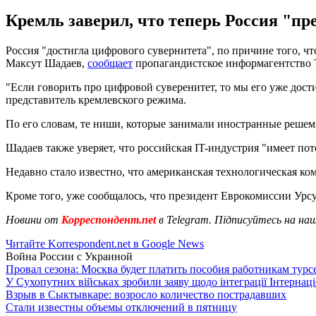
Кремль заверил, что теперь Россия "п
Россия "достигла цифрового сувернитета", по причине того, 
Максут Шадаев,
сообщает
пропагандистское информагентство Т
"Если говорить про цифровой суверенитет, то мы его уже дост
представитель кремлевского режима.
По его словам, те ниши, которые занимали иностранные решем
Шадаев также уверяет, что российская IT-индустрия "имеет пот
Недавно стало известно, что американская технологическая к
Кроме того, уже сообщалось, что президент Еврокомиссии Урс
Новини от
Корреспондент.net
в Telegram. Підписуйтесь на на
Читайте Korrespondent.net в Google News
Война России с Украиной
Провал сезона: Москва будет платить пособия работникам тур
У Сухопутних військах зробили заяву щодо інтеграції Інтернац
Взрыв в Сыктывкаре: возросло количество пострадавших
Стали известны объемы отключений в пятницу