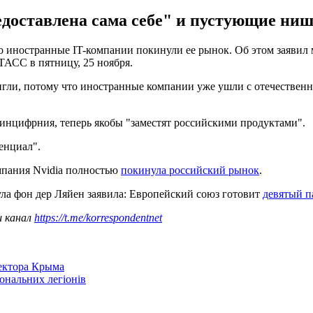
редоставлена сама себе" и пустующие ни
что иностранные IT-компании покинули ее рынок. Об этом заяви
АСС в пятницу, 25 ноября.
игли, потому что иностранные компании уже ушли с отечественн
инцифрния, теперь якобы "заместят российскими продуктами".
енциал".
омпания Nvidia полностью
покинула российский рынок
.
ула фон дер Ляйен заявила: Европейский союз готовит
девятый п
ш канал
https://t.me/korrespondentnet
сектора Крыма
іональних легіонів