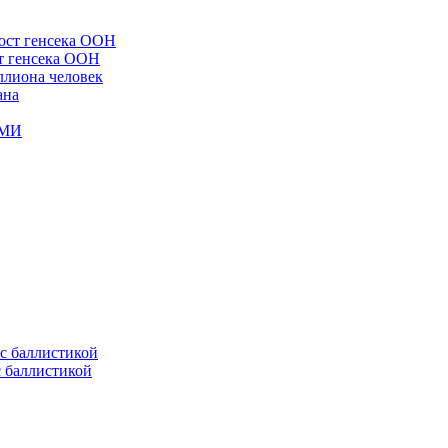
ст генсека ООН
ллиона человек
ана
СМИ
с баллистикой