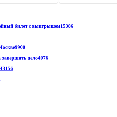
рейный билет с выигрышем
15386
Москве
9900
а завершить дело
4076
И
3156
1