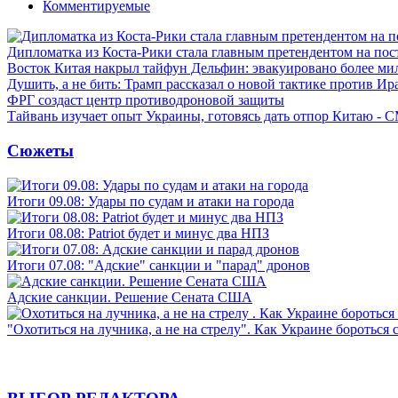
Комментируемые
Дипломатка из Коста-Рики стала главным претендентом на по
Восток Китая накрыл тайфун Дельфин: эвакуировано более ми
Душить, а не бить: Трамп рассказал о новой тактике против Ир
ФРГ создаст центр противодроновой защиты
Тайвань изучает опыт Украины, готовясь дать отпор Китаю - 
Сюжеты
Итоги 09.08: Удары по судам и атаки на города
Итоги 08.08: Patriot будет и минус два НПЗ
Итоги 07.08: "Адские" санкции и "парад" дронов
Адские санкции. Решение Сената США
"Охотиться на лучника, а не на стрелу". Как Украине бороться 