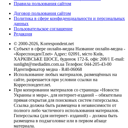
Правила пользования сайтом
Договор пользования сайтом
Политика в сфере конфиденциальности и персональных
данных
Пользовательское соглашение
Редакция
© 2000-2026, Korrespondent.net
Субъект в сфере онлайн-медиа Название онлайн-медиа -
«КореспонденТ.net» Адрес: 02091, місто Київ,
ХАРКІВСЬКЕ ШОСЕ, будинок 172-Б, офіс 208/1 E-mail:
sunlight@mediadim.com.ua
Телефон: 044-205-43-00
Идентификатор медиа - R40-06068
Использование любых материалов, размещённых на
сайте, разрешается при условии ссылки на
Корреспондент.net.
При копировании материалов со страницы «Новости
Украины и мира», для интернет-изданий – обязательна
прямая открытая для поисковых систем гиперссылка.
Ссылка должна быть размещена в независимости от
полного либо частичного использования материалов.
Гиперссылка (для интернет- изданий) – должна быть
размещена в подзаголовке или в первом абзаце
материала.