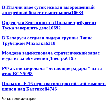
В Италии двое суток искали выброшенный
лотерейный билет с выигрышем
16634
Орден для Зеленского: в Польше требуют от
Туска завершить дело
10692
В Беларуси осудили лидера группы Ляпис
Трубецкой Михалка
6318
Молдова задействовала стратегический запас
воды из-за обмеления Днестра
6195
РФ активизировала "летающие радары" из-за
атак ВСУ
5098
Польские F-16 перехватили российский самолет-
шпион над Балтикой
4746
Читать комментарии