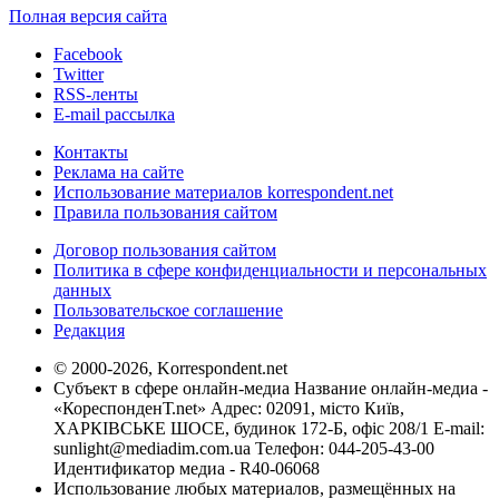
Полная версия сайта
Facebook
Twitter
RSS-ленты
E-mail рассылка
Контакты
Реклама на сайте
Использование материалов korrespondent.net
Правила пользования сайтом
Договор пользования сайтом
Политика в сфере конфиденциальности и персональных
данных
Пользовательское соглашение
Редакция
© 2000-2026, Korrespondent.net
Субъект в сфере онлайн-медиа Название онлайн-медиа -
«КореспонденТ.net» Адрес: 02091, місто Київ,
ХАРКІВСЬКЕ ШОСЕ, будинок 172-Б, офіс 208/1 E-mail:
sunlight@mediadim.com.ua
Телефон: 044-205-43-00
Идентификатор медиа - R40-06068
Использование любых материалов, размещённых на