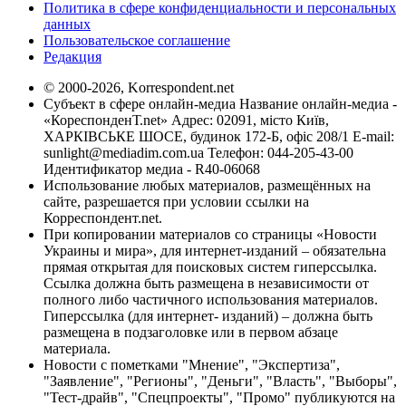
Политика в сфере конфиденциальности и персональных
данных
Пользовательское соглашение
Редакция
© 2000-2026, Korrespondent.net
Субъект в сфере онлайн-медиа Название онлайн-медиа -
«КореспонденТ.net» Адрес: 02091, місто Київ,
ХАРКІВСЬКЕ ШОСЕ, будинок 172-Б, офіс 208/1 E-mail:
sunlight@mediadim.com.ua
Телефон: 044-205-43-00
Идентификатор медиа - R40-06068
Использование любых материалов, размещённых на
сайте, разрешается при условии ссылки на
Корреспондент.net.
При копировании материалов со страницы «Новости
Украины и мира», для интернет-изданий – обязательна
прямая открытая для поисковых систем гиперссылка.
Ссылка должна быть размещена в независимости от
полного либо частичного использования материалов.
Гиперссылка (для интернет- изданий) – должна быть
размещена в подзаголовке или в первом абзаце
материала.
Новости с пометками "Мнение", "Экспертиза",
"Заявление", "Регионы", "Деньги", "Власть", "Выборы",
"Тест-драйв", "Спецпроекты", "Промо" публикуются на