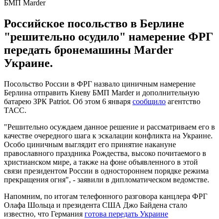
БМП Marder
Российское посольство в Берлине
"решительно осудило" намерение ФРГ
передать бронемашины Marder
Украине.
Посольство России в ФРГ назвало циничным намерение
Берлина отправить Киеву БМП Marder и дополнительную
батарею ЗРК Patriot. Об этом 6 января
сообщило
агентство
ТАСС.
"Решительно осуждаем данное решение и рассматриваем его в
качестве очередного шага к эскалации конфликта на Украине.
Особо циничным выглядит его принятие накануне
православного праздника Рождества, высоко почитаемого в
христианском мире, а также на фоне объявленного в этой
связи президентом России в одностороннем порядке режима
прекращения огня", - заявили в дипломатическом ведомстве.
Напомним, по итогам телефонного разговора канцлера ФРГ
Олафа Шольца и президента США Джо Байдена стало
известно, что Германия
готова передать Украине