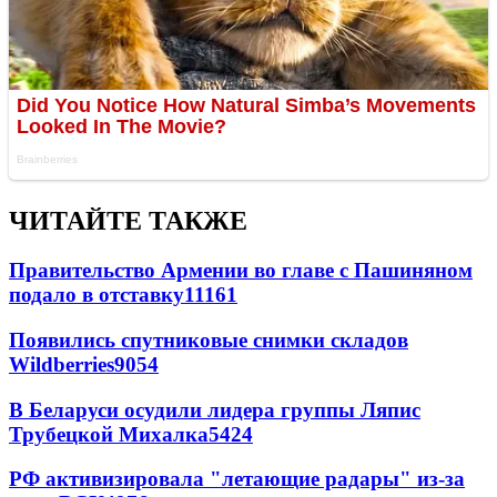
ЧИТАЙТЕ ТАКЖЕ
Правительство Армении во главе с Пашиняном
подало в отставку
11161
Появились спутниковые снимки складов
Wildberries
9054
В Беларуси осудили лидера группы Ляпис
Трубецкой Михалка
5424
РФ активизировала "летающие радары" из-за