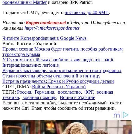
бронемашины Marder
и батарею ЗРК Patriot.
По данным СМИ, речь идет о
поставках до 40 БМП
.
Новини від
Корреспондент.net
в Telegram. Підписуйтесь на
наш канал
https://t.me/korrespondentnet
Читайте Korrespondent.net в Google News
Война России с Украиной
Провал сезона: Москва будет платить пособия работникам
турсектора Крыма
У Сухопутних військах зробили заяву щодо інтеграції
Інтернаціональних легіонів
Взрыв в Сыктывкаре: возросло количество пострадавших
Стали известны объемы отключений в пятницу
Встреча президентов: Ермак и Рубио обсудили детали
СПЕЦТЕМА:
Война России с Украиной
ТЕГИ:
Россия
,
Германия
,
посольство
,
ФРГ
,
военная
техника
,
военная помощь
,
Война в Украине
Если вы заметили ошибку, выделите необходимый текст и
нажмите Ctrl+Enter, чтобы сообщить об этом редакции.