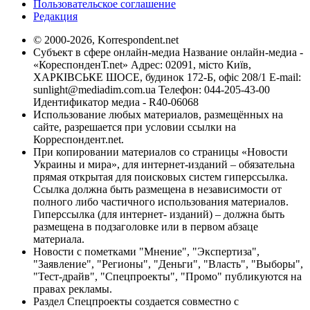
Пользовательское соглашение
Редакция
© 2000-2026, Korrespondent.net
Субъект в сфере онлайн-медиа Название онлайн-медиа -
«КореспонденТ.net» Адрес: 02091, місто Київ,
ХАРКІВСЬКЕ ШОСЕ, будинок 172-Б, офіс 208/1 E-mail:
sunlight@mediadim.com.ua
Телефон: 044-205-43-00
Идентификатор медиа - R40-06068
Использование любых материалов, размещённых на
сайте, разрешается при условии ссылки на
Корреспондент.net.
При копировании материалов со страницы «Новости
Украины и мира», для интернет-изданий – обязательна
прямая открытая для поисковых систем гиперссылка.
Ссылка должна быть размещена в независимости от
полного либо частичного использования материалов.
Гиперссылка (для интернет- изданий) – должна быть
размещена в подзаголовке или в первом абзаце
материала.
Новости с пометками "Мнение", "Экспертиза",
"Заявление", "Регионы", "Деньги", "Власть", "Выборы",
"Тест-драйв", "Спецпроекты", "Промо" публикуются на
правах рекламы.
Раздел Спецпроекты создается совместно с