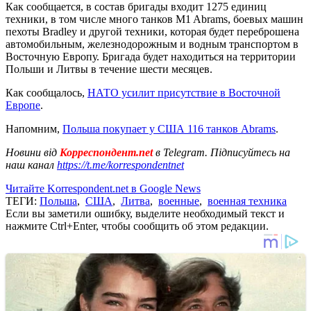
Как сообщается, в состав бригады входит 1275 единиц
техники, в том числе много танков M1 Abrams, боевых машин
пехоты Bradley и другой техники, которая будет переброшена
автомобильным, железнодорожным и водным транспортом в
Восточную Европу. Бригада будет находиться на территории
Польши и Литвы в течение шести месяцев.
Как сообщалось,
НАТО усилит присутствие в Восточной
Европе
.
Напомним,
Польша покупает у США 116 танков Abrams
.
Новини від
Корреспондент.net
в Telegram. Підписуйтесь на
наш канал
https://t.me/korrespondentnet
Читайте Korrespondent.net в Google News
ТЕГИ:
Польша
,
США
,
Литва
,
военные
,
военная техника
Если вы заметили ошибку, выделите необходимый текст и
нажмите Ctrl+Enter, чтобы сообщить об этом редакции.