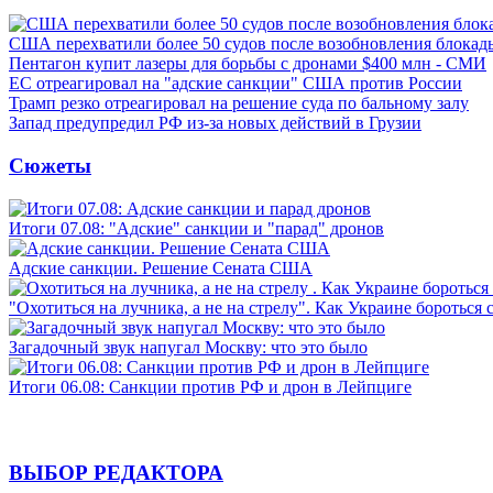
США перехватили более 50 судов после возобновления блокад
Пентагон купит лазеры для борьбы с дронами $400 млн - СМИ
ЕС отреагировал на "адские санкции" США против России
Трамп резко отреагировал на решение суда по бальному залу
Запад предупредил РФ из-за новых действий в Грузии
Сюжеты
Итоги 07.08: "Адские" санкции и "парад" дронов
Адские санкции. Решение Сената США
"Охотиться на лучника, а не на стрелу". Как Украине бороться 
Загадочный звук напугал Москву: что это было
Итоги 06.08: Санкции против РФ и дрон в Лейпциге
ВЫБОР РЕДАКТОРА