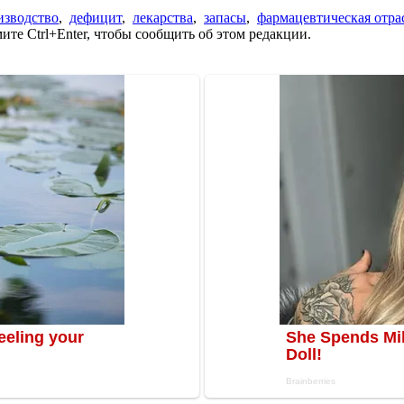
изводство
,
дефицит
,
лекарства
,
запасы
,
фармацевтическая отра
те Ctrl+Enter, чтобы сообщить об этом редакции.