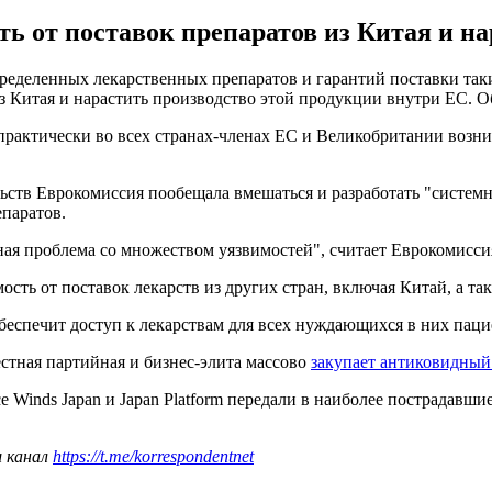
ь от поставок препаратов из Китая и на
пределенных лекарственных препаратов и гарантий поставки таки
из Китая и нарастить производство этой продукции внутри ЕС. 
 практически во всех странах-членах ЕС и Великобритании возни
ьств Еврокомиссия пообещала вмешаться и разработать "систе
епаратов.
мная проблема со множеством уязвимостей", считает Еврокомисси
мость от поставок лекарств из других стран, включая Китай, а та
обеспечит доступ к лекарствам для всех нуждающихся в них паци
стная партийная и бизнес-элита массово
закупает антиковидный 
e Winds Japan и Japan Platform передали в наиболее пострадав
ш канал
https://t.me/korrespondentnet