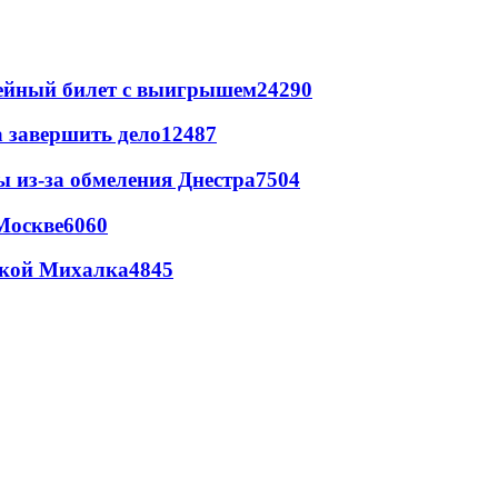
рейный билет с выигрышем
24290
а завершить дело
12487
ы из-за обмеления Днестра
7504
Москве
6060
цкой Михалка
4845