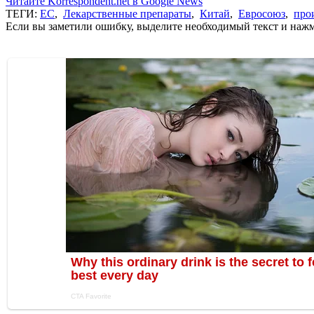
Читайте Korrespondent.net в Google News
ТЕГИ:
ЕС
,
Лекарственные препараты
,
Китай
,
Евросоюз
,
про
Если вы заметили ошибку, выделите необходимый текст и нажми