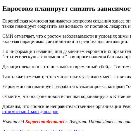
Евросоюз планирует снизить зависимост
Европейская комиссия занимается вопросом создания запаса о
также планирует сократить зависимость от поставок лекарств 
СМИ отметчает, что с ростом заболеваемости в условиях зимы
включая парацетамол, антибиотики и средства для ингаляций.
По информации издания, под давлением европейских правител
"стратегическую автономность" в вопросе наличия базовых пр
Дефицит лекарств - это не какой-то временный сбой, а "систе
Там также отмечают, что в числе таких уязвимых мест - зависи
Еврокомиссия планирует разработать законопроект, который "
Отметим, что на фоне новой вспышки коронавируса в Китае ме
Добавим, что японские неправительственные организации Peac
стоимостью 1 млн долларов
.
Новини від
Корреспондент.net
в Telegram. Підписуйтесь на на