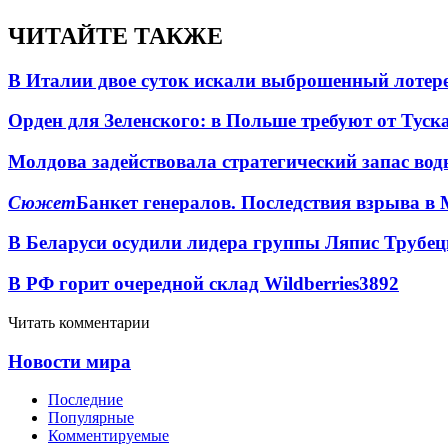
ЧИТАЙТЕ ТАКЖЕ
В Италии двое суток искали выброшенный лоте
Орден для Зеленского: в Польше требуют от Туск
Молдова задействовала стратегический запас вод
Сюжет
Банкет генералов. Последствия взрыва в 
В Беларуси осудили лидера группы Ляпис Трубе
В РФ горит очередной склад Wildberries
3892
Читать комментарии
Новости мира
Последние
Популярные
Комментируемые