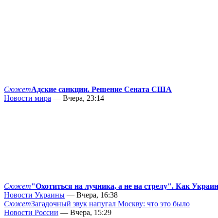
Сюжет
Адские санкции. Решение Сената США
Новости мира
— Вчера, 23:14
Сюжет
"Охотиться на лучника, а не на стрелу". Как Украи
Новости Украины
— Вчера, 16:38
Сюжет
Загадочный звук напугал Москву: что это было
Новости России
— Вчера, 15:29