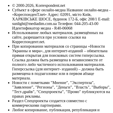
© 2000-2026, Korrespondent.net
Субъект в сфере онлайн-медиа Название онлайн-медиа -
«КореспонденТ.net» Адрес: 02091, місто Київ,
ХАРКІВСЬКЕ ШОСЕ, будинок 172-Б, офіс 208/1 E-mail:
sunlight@mediadim.com.ua
Телефон: 044-205-43-00
Идентификатор медиа - R40-06068
Использование любых материалов, размещённых на
сайте, разрешается при условии ссылки на
Корреспондент.net.
При копировании материалов со страницы «Новости
Украины и мира», для интернет-изданий – обязательна
прямая открытая для поисковых систем гиперссылка.
Ссылка должна быть размещена в независимости от
полного либо частичного использования материалов.
Гиперссылка (для интернет- изданий) – должна быть
размещена в подзаголовке или в первом абзаце
материала.
Новости с пометками "Мнение", "Экспертиза",
"Заявление", "Регионы", "Деньги", "Власть", "Выборы",
"Тест-драйв", "Спецпроекты", "Промо" публикуются на
правах рекламы.
Раздел Спецпроекты создается совместно с
коммерческими партнерами.
Любое копирование, публикация, републикация и