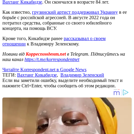
Вахтанг Кикабидзе
. Он скончался в возрасте 84 лет.
Как известно,
грузинский артист поддерживал Украину
в ее
борьбе с российской агрессией. В августе 2022 года он
потратил средства, собранные со своего юбилейного
концерта, на помощь ВСУ.
Кроме того, Кикабидзе ранее
рассказывал о своем
отношении
к Владимиру Зеленскому.
Новини від
Корреспондент.net
в Telegram. Підписуйтесь на
наш канал
https://t.me/korrespondentnet
Читайте Korrespondent.net в Google News
ТЕГИ:
Вахтанг Кикабидзе
,
Владимир Зеленский
Если вы заметили ошибку, выделите необходимый текст и
нажмите Ctrl+Enter, чтобы сообщить об этом редакции.