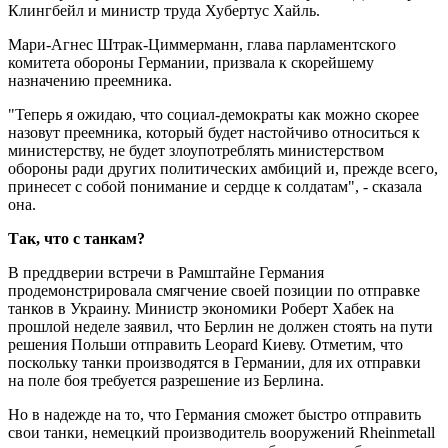
Клингбейл и министр труда Хубертус Хайль.
Мари-Агнес Штрак-Циммерманн, глава парламентского
комитета обороны Германии, призвала к скорейшему
назначению преемника.
"Теперь я ожидаю, что социал-демократы как можно скорее
назовут преемника, который будет настойчиво относиться к
министерству, не будет злоупотреблять министерством
обороны ради других политических амбиций и, прежде всего,
принесет с собой понимание и сердце к солдатам", - сказала
она.
Так, что с танкам?
В преддверии встречи в Рамштайне Германия
продемонстрировала смягчение своей позиции по отправке
танков в Украину. Министр экономики Роберт Хабек на
прошлой неделе заявил, что Берлин не должен стоять на пути
решения Польши отправить Leopard Киеву. Отметим, что
поскольку танки производятся в Германии, для их отправки
на поле боя требуется разрешение из Берлина.
Но в надежде на то, что Германия сможет быстро отправить
свои танки, немецкий производитель вооружений Rheinmetall