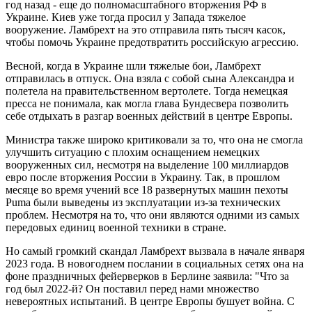
год назад - еще до полномасштабного вторжения РФ в
Украине. Киев уже тогда просил у Запада тяжелое
вооружение. Ламбрехт на это отправила пять тысяч касок,
чтобы помочь Украине предотвратить российскую агрессию.
Весной, когда в Украине шли тяжелые бои, Ламбрехт
отправилась в отпуск. Она взяла с собой сына Александра и
полетела на правительственном вертолете. Тогда немецкая
пресса не понимала, как могла глава Бундесвера позволить
себе отдыхать в разгар военных действий в центре Европы.
Министра также широко критиковали за то, что она не смогла
улучшить ситуацию с плохим оснащением немецких
вооруженных сил, несмотря на выделение 100 миллиардов
евро после вторжения России в Украину. Так, в прошлом
месяце во время учений все 18 развернутых машин пехоты
Puma были выведены из эксплуатации из-за технических
проблем. Несмотря на то, что они являются одними из самых
передовых единиц военной техники в стране.
Но самый громкий скандал Ламбрехт вызвала в начале января
2023 года. В новогоднем послании в социальных сетях она на
фоне праздничных фейерверков в Берлине заявила: "Что за
год был 2022-й? Он поставил перед нами множество
невероятных испытаний. В центре Европы бушует война. С