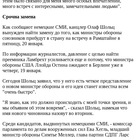
этим было связано для меня много особых впечатлений,
много встреч с интересными, замечательными людьми".
Срочна замена
Как сообщают немецкие СМИ, канцлер Олаф Шольц
вынужден найти замену до того, как министры обороны
союзников прибудут в страну на встречу в Рамштайне в
пятницу, 20 января.
По информации журналистов, давление с целью найти
преемника Ламбрехт усиливается еще и потому, что министра
обороны США Ллойда Остина ожидают в Берлине уже в
четверг, 19 января.
Сегодня Шольц заявил, что у него есть четкое представление
о новом министре обороны и его идея станет известна всем
"очень быстро".
"Я знаю, как это должно происходить с моей точки зрения, и
мы объявим об этом вовремя", - сказал Шольц, намекая что
имя нового чиновника назовут во вторник.
Среди кандидатов, выдвинутых немецкими СМИ, - комиссар
парламента по делам вооруженных сил Ева Хегль, младший
министр обороны Симтье Меллер, глава партии СДПГ Ларс