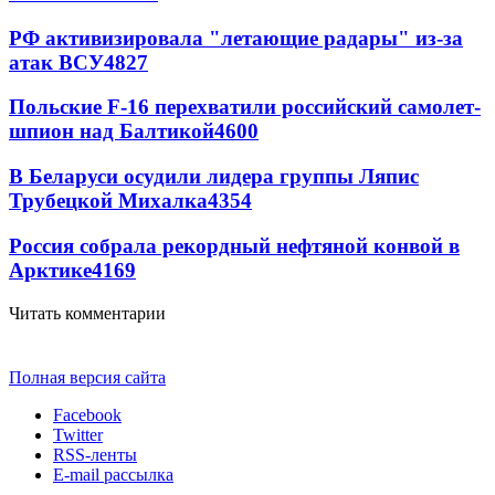
РФ активизировала "летающие радары" из-за
атак ВСУ
4827
Польские F-16 перехватили российский самолет-
шпион над Балтикой
4600
В Беларуси осудили лидера группы Ляпис
Трубецкой Михалка
4354
Россия собрала рекордный нефтяной конвой в
Арктике
4169
Читать комментарии
Полная версия сайта
Facebook
Twitter
RSS-ленты
E-mail рассылка