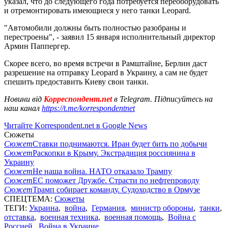
указал, что до следующего года потребуется переоборудовать
и отремонтировать имеющиеся у него танки Leopard.
"Автомобили должны быть полностью разобраны и
перестроены", - заявил 15 января исполнительный директор
Армин Паппергер.
Скорее всего, во время встречи в Рамштайне, Берлин даст
разрешение на отправку Leopard в Украину, а сам не будет
спешить предоставить Киеву свои танки.
Новини від
Корреспондент.net
в Telegram. Підписуйтесь на
наш канал
https://t.me/korrespondentnet
Читайте Korrespondent.net в Google News
Сюжеты
Сюжет
Ставки поднимаются. Иран будет бить по добычи
Сюжет
Раскопки в Крыму. Экстрадиция россиянина в
Украину
Сюжет
Не наша война. НАТО отказало Трампу
Сюжет
ЕС поможет Дружбе. Страсти по нефтепроводу
Сюжет
Трамп собирает команду. Судоходство в Ормузе
СПЕЦТЕМА:
Сюжеты
ТЕГИ:
Украина
,
война
,
Германия
,
министр обороны
,
танки
,
отставка
,
военная техника
,
военная помощь
,
Война с
Россией
,
Война в Украине