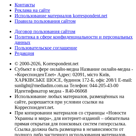
Контакты
Реклама на сайте
Использование материалов korrespondent.net
Правила пользования сайтом
Договор пользования сайтом
Политика в сфере конфиденциальности и персональных
данных
Пользовательское соглашение
Редакция
© 2000-2026, Korrespondent.net
Субъект в сфере онлайн-медиа Название онлайн-медиа -
«КореспонденТ.net» Адрес: 02091, місто Київ,
ХАРКІВСЬКЕ ШОСЕ, будинок 172-Б, офіс 208/1 E-mail:
sunlight@mediadim.com.ua
Телефон: 044-205-43-00
Идентификатор медиа - R40-06068
Использование любых материалов, размещённых на
сайте, разрешается при условии ссылки на
Корреспондент.net.
При копировании материалов со страницы «Новости
Украины и мира», для интернет-изданий – обязательна
прямая открытая для поисковых систем гиперссылка.
Ссылка должна быть размещена в независимости от
полного либо частичного использования материалов.