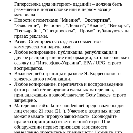
Гиперссылка (для интернет- изданий) – должна быть
размещена в подзаголовке или в первом абзаце
материала.
Новости с пометками "Мнение", "Экспертиза",
"Заявление", "Регионы", "Деньги", "Власть", "Выборы",
"Тест-драйв", "Спецпроекты", "Промо" публикуются на
правах рекламы.
Раздел Спецпроекты создается совместно с
коммерческими партнерами.
Любое копирование, публикация, републикация и
другое распространение информации, которое содержит
ссылку на "Интерфакс-Украина", EPA / UPG, строго
воспрещается.
Владелец веб-страницы в разделе Я- Корреспондент
является автор публикации.
Любое копирование, перепечатка и воспроизведение
фотографий и/или аудиовизуальных материалов,
принадлежащих правообладателю Getty Images, строго
запрещено.
Материалы сайта korrespondent.net предназначены для
лиц старше 21 года (21+). Участие в азартных играх
может вызвать игровую зависимость. Соблюдайте
правила (принципы) ответственной игры. При
обнаружении первых признаков зависимости
немедленно обратитесь к специалисту. Помните, что