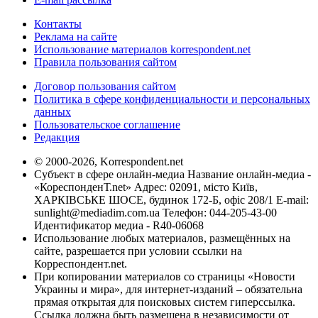
Контакты
Реклама на сайте
Использование материалов korrespondent.net
Правила пользования сайтом
Договор пользования сайтом
Политика в сфере конфиденциальности и персональных
данных
Пользовательское соглашение
Редакция
© 2000-2026, Korrespondent.net
Субъект в сфере онлайн-медиа Название онлайн-медиа -
«КореспонденТ.net» Адрес: 02091, місто Київ,
ХАРКІВСЬКЕ ШОСЕ, будинок 172-Б, офіс 208/1 E-mail:
sunlight@mediadim.com.ua
Телефон: 044-205-43-00
Идентификатор медиа - R40-06068
Использование любых материалов, размещённых на
сайте, разрешается при условии ссылки на
Корреспондент.net.
При копировании материалов со страницы «Новости
Украины и мира», для интернет-изданий – обязательна
прямая открытая для поисковых систем гиперссылка.
Ссылка должна быть размещена в независимости от