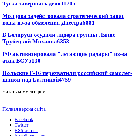
Туска завершить дело
11705
Молдова задействовала стратегический запас
воды из-за обмеления Днестра
6881
В Беларуси осудили лидера группы Ляпис
Трубецкой Михалка
6353
РФ активизировала "летающие радары" из-за
атак ВСУ
5130
Польские F-16 перехватили российский самолет-
шпион над Балтикой
4759
Читать комментарии
Полная версия сайта
Facebook
Twitter
RSS-ленты
E-mail рассылка