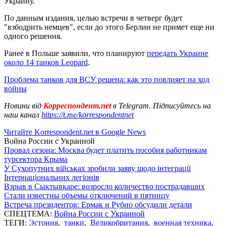
Украину.
По данным издания, целью встречи в четверг будет
"взбодрить немцев", если до этого Берлин не примет еще ни
одного решения.
Ранее в Польше заявили, что планируют
передать Украине
около 14 танков Leopard
.
Проблема танков для ВСУ решена: как это повлияет на ход
войны
Новини від
Корреспондент.net
в Telegram. Підписуйтесь на
наш канал
https://t.me/korrespondentnet
Читайте Korrespondent.net в Google News
Война России с Украиной
Провал сезона: Москва будет платить пособия работникам
турсектора Крыма
У Сухопутних військах зробили заяву щодо інтеграції
Інтернаціональних легіонів
Взрыв в Сыктывкаре: возросло количество пострадавших
Стали известны объемы отключений в пятницу
Встреча президентов: Ермак и Рубио обсудили детали
СПЕЦТЕМА:
Война России с Украиной
ТЕГИ:
Эстония
,
танки
,
Великобритания
,
военная техника
,