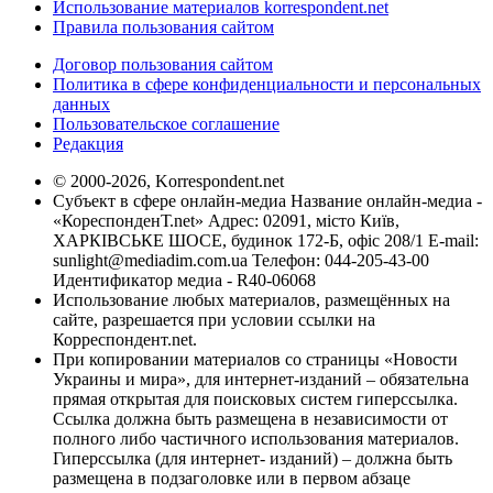
Использование материалов korrespondent.net
Правила пользования сайтом
Договор пользования сайтом
Политика в сфере конфиденциальности и персональных
данных
Пользовательское соглашение
Редакция
© 2000-2026, Korrespondent.net
Субъект в сфере онлайн-медиа Название онлайн-медиа -
«КореспонденТ.net» Адрес: 02091, місто Київ,
ХАРКІВСЬКЕ ШОСЕ, будинок 172-Б, офіс 208/1 E-mail:
sunlight@mediadim.com.ua
Телефон: 044-205-43-00
Идентификатор медиа - R40-06068
Использование любых материалов, размещённых на
сайте, разрешается при условии ссылки на
Корреспондент.net.
При копировании материалов со страницы «Новости
Украины и мира», для интернет-изданий – обязательна
прямая открытая для поисковых систем гиперссылка.
Ссылка должна быть размещена в независимости от
полного либо частичного использования материалов.
Гиперссылка (для интернет- изданий) – должна быть
размещена в подзаголовке или в первом абзаце