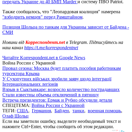
передать Украине до 40 БМП Marder
и систему ПВО Patriot.
Также сообщалось, что "Леопардовая коалиция" намерена
"взбодрить немцев" перед Рамштайном
.
Позиция Шольца по танкам для Украины зависит от Байдена -
СМИ
Новини від
Корреспондент.net
в Telegram. Підписуйтесь на
наш канал
https://t.me/korrespondentnet
Читайте Korrespondent.net в Google News
Война России с Украиной
Провал сезона: Москва будет платить пособия работникам
турсектора Крыма
У Сухопутних військах зробили заяву щодо інтеграції
Інтернаціональних легіонів
Взрыв в Сыктывкаре: возросло количество пострадавших
Стали известны объемы отключений в пятницу
Встреча президентов: Ермак и Рубио обсудили детали
СПЕЦТЕМА:
Война России с Украиной
ТЕГИ:
США
,
Германия
,
Байден
,
танки
,
военная помощь
,
Олаф Шольц
Если вы заметили ошибку, выделите необходимый текст и
нажмите Ctrl+Enter, чтобы сообщить об этом редакции.