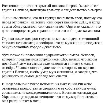
Россиянке привезли закрытый цинковый гроб, "медали" от
группы Вагнера, почетную грамоту и свидетельство о смерти.
"Они нам сказали, что нет нужды вскрывать гроб, потому что
перед отправкой [на войну] они берут какие-то ДНК, и когда
трупы обнаруживают, они сравнивают. Они нам сказали, что
дают стопроцентную гарантию, что это он", - рассказала она
Однако после похорон спустя несколько недель с женщиной
связался незнакомец и сообщил, что ее муж жив и находится в
оккупированном городе Дебальцево.
Чуть позже ей позвонили с украинского номера. Человек,
который представился сотрудником СБУ, заявил, что якобы
погибший муж на самом деле находится в плену с конца
октября. Человек описал ранение, от которого, по версии
группы Вагнера, якобы умер муж женщины, и заверил, что
раненного на самом деле удалось спасти.
В Федеральной службе исполнения наказаний РФ жене
отказались предоставить сведения о ее собственном муже,
сославшись на конфиденциальность. Военная комендатура
Украины подтвердила женщине, что ее муж действительно
был ранен и взят в плен.