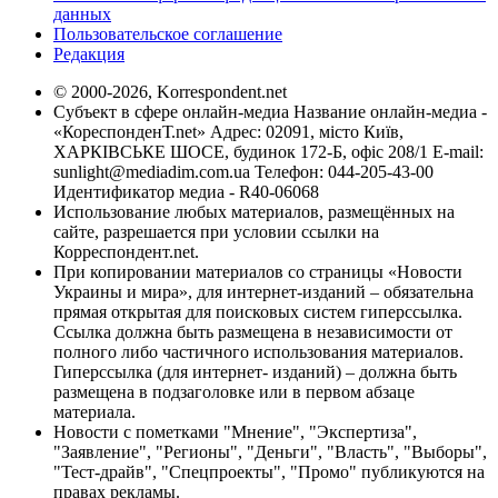
данных
Пользовательское соглашение
Редакция
© 2000-2026, Korrespondent.net
Субъект в сфере онлайн-медиа Название онлайн-медиа -
«КореспонденТ.net» Адрес: 02091, місто Київ,
ХАРКІВСЬКЕ ШОСЕ, будинок 172-Б, офіс 208/1 E-mail:
sunlight@mediadim.com.ua
Телефон: 044-205-43-00
Идентификатор медиа - R40-06068
Использование любых материалов, размещённых на
сайте, разрешается при условии ссылки на
Корреспондент.net.
При копировании материалов со страницы «Новости
Украины и мира», для интернет-изданий – обязательна
прямая открытая для поисковых систем гиперссылка.
Ссылка должна быть размещена в независимости от
полного либо частичного использования материалов.
Гиперссылка (для интернет- изданий) – должна быть
размещена в подзаголовке или в первом абзаце
материала.
Новости с пометками "Мнение", "Экспертиза",
"Заявление", "Регионы", "Деньги", "Власть", "Выборы",
"Тест-драйв", "Спецпроекты", "Промо" публикуются на
правах рекламы.