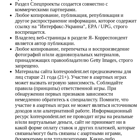
Раздел Спецпроекты создается совместно с
коммерческими партнерами.
Любое копирование, публикация, републикация и
другое распространение информации, которое содержит
ссылку на "Интерфакс-Украина", EPA / UPG, строго
воспрещается.
Владелец веб-страницы в разделе Я- Корреспондент
является автор публикации.
Любое копирование, перепечатка и воспроизведение
фотографий и/или аудиовизуальных материалов,
принадлежащих правообладателю Getty Images, строго
запрещено.
Материалы сайта korrespondent.net предназначены для
лиц старше 21 года (21+). Участие в азартных играх
может вызвать игровую зависимость. Соблюдайте
правила (принципы) ответственной игры. При
обнаружении первых признаков зависимости
немедленно обратитесь к специалисту. Помните, что
участие в азартных играх не может являться источником
доходов или альтернативой работе. Информационный
ресурс korrespondent.net не проводит игры на реальные
и/или виртуальные деньги, сайт не принимает ни в
какой форме оплату ставок и других платежей, которые
связаны/могут быть связаны с азартными играми,
букмекерами или тотализаторами. Какие-либо