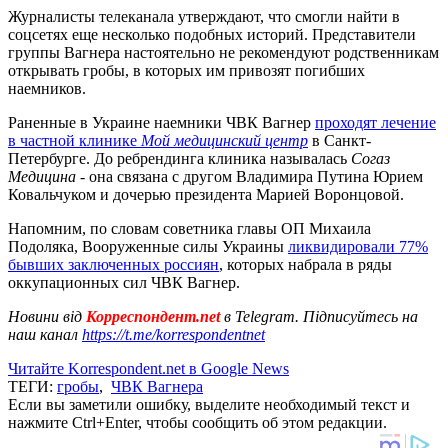
Журналисты телеканала утверждают, что смогли найти в
соцсетях еще несколько подобных историй. Представители
группы Вагнера настоятельно не рекомендуют родственникам
открывать гробы, в которых им привозят погибших
наемников.
Раненные в Украине наемники ЧВК Вагнер
проходят лечение
в частной клинике
Мой медицинский центр
в Санкт-
Петербурге. До ребрендинга клиника называлась
Согаз
Медицина
- она связана с другом Владимира Путина Юрием
Ковальчуком и дочерью президента Марией Воронцовой.
Напомним, по словам советника главы ОП Михаила
Подоляка, Вооруженные силы Украины
ликвидировали 77%
бывших заключенных россиян
, которых набрала в ряды
оккупационных сил ЧВК Вагнер.
Новини від
Корреспондент.net
в Telegram. Підписуйтесь на
наш канал
https://t.me/korrespondentnet
Читайте Korrespondent.net в Google News
ТЕГИ:
гробы
,
ЧВК Вагнера
Если вы заметили ошибку, выделите необходимый текст и
нажмите Ctrl+Enter, чтобы сообщить об этом редакции.