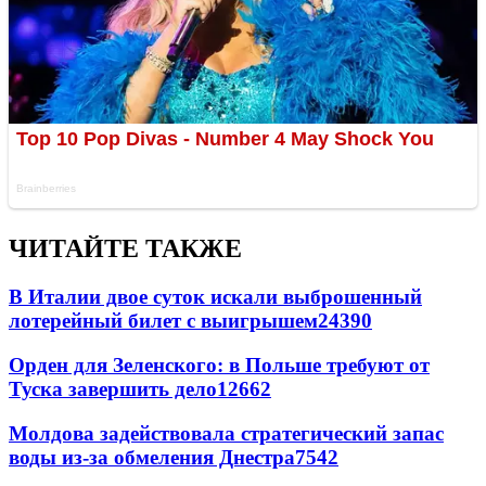
ЧИТАЙТЕ ТАКЖЕ
В Италии двое суток искали выброшенный
лотерейный билет с выигрышем
24390
Орден для Зеленского: в Польше требуют от
Туска завершить дело
12662
Молдова задействовала стратегический запас
воды из-за обмеления Днестра
7542