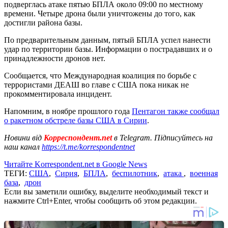
подверглась атаке пятью БПЛА около 09:00 по местному
времени. Четыре дрона были уничтожены до того, как
достигли района базы.
По предварительным данным, пятый БПЛА успел нанести
удар по территории базы. Информации о пострадавших и о
принадлежности дронов нет.
Сообщается, что Международная коалиция по борьбе с
террористами ДЕАШ во главе с США пока никак не
прокомментировала инцидент.
Напомним, в ноябре прошлого года
Пентагон также сообщал
о ракетном обстреле базы США в Сирии
.
Новини від
Корреспондент.net
в Telegram. Підписуйтесь на
наш канал
https://t.me/korrespondentnet
Читайте Korrespondent.net в Google News
ТЕГИ:
США
,
Сирия
,
БПЛА
,
беспилотник
,
атака
,
военная
база
,
дрон
Если вы заметили ошибку, выделите необходимый текст и
нажмите Ctrl+Enter, чтобы сообщить об этом редакции.