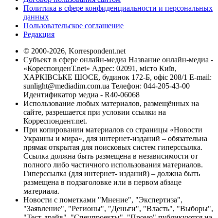
Политика в сфере конфиденциальности и персональных
данных
Пользовательское соглашение
Редакция
© 2000-2026, Korrespondent.net
Субъект в сфере онлайн-медиа Название онлайн-медиа -
«КореспонденТ.net» Адрес: 02091, місто Київ,
ХАРКІВСЬКЕ ШОСЕ, будинок 172-Б, офіс 208/1 E-mail:
sunlight@mediadim.com.ua
Телефон: 044-205-43-00
Идентификатор медиа - R40-06068
Использование любых материалов, размещённых на
сайте, разрешается при условии ссылки на
Корреспондент.net.
При копировании материалов со страницы «Новости
Украины и мира», для интернет-изданий – обязательна
прямая открытая для поисковых систем гиперссылка.
Ссылка должна быть размещена в независимости от
полного либо частичного использования материалов.
Гиперссылка (для интернет- изданий) – должна быть
размещена в подзаголовке или в первом абзаце
материала.
Новости с пометками "Мнение", "Экспертиза",
"Заявление", "Регионы", "Деньги", "Власть", "Выборы",
"Тест-драйв", "Спецпроекты", "Промо" публикуются на