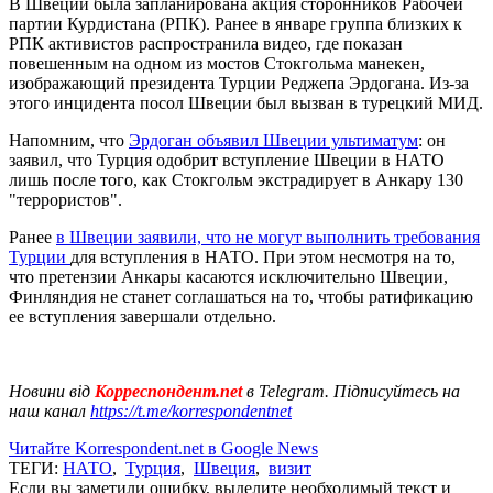
В Швеции была запланирована акция сторонников Рабочей
партии Курдистана (РПК). Ранее в январе группа близких к
РПК активистов распространила видео, где показан
повешенным на одном из мостов Стокгольма манекен,
изображающий президента Турции Реджепа Эрдогана. Из-за
этого инцидента посол Швеции был вызван в турецкий МИД.
Напомним, что
Эрдоган объявил Швеции ультиматум
: он
заявил, что Турция одобрит вступление Швеции в НАТО
лишь после того, как Стокгольм экстрадирует в Анкару 130
"террористов".
Ранее
в Швеции заявили, что не могут выполнить требования
Турции
для вступления в НАТО. При этом несмотря на то,
что претензии Анкары касаются исключительно Швеции,
Финляндия не станет соглашаться на то, чтобы ратификацию
ее вступления завершали отдельно.
Новини від
Корреспондент.net
в Telegram. Підписуйтесь на
наш канал
https://t.me/korrespondentnet
Читайте Korrespondent.net в Google News
ТЕГИ:
НАТО
,
Турция
,
Швеция
,
визит
Если вы заметили ошибку, выделите необходимый текст и