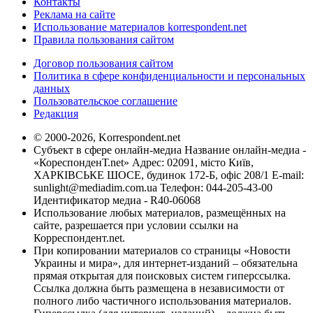
Контакты
Реклама на сайте
Использование материалов korrespondent.net
Правила пользования сайтом
Договор пользования сайтом
Политика в сфере конфиденциальности и персональных
данных
Пользовательское соглашение
Редакция
© 2000-2026, Korrespondent.net
Субъект в сфере онлайн-медиа Название онлайн-медиа -
«КореспонденТ.net» Адрес: 02091, місто Київ,
ХАРКІВСЬКЕ ШОСЕ, будинок 172-Б, офіс 208/1 E-mail:
sunlight@mediadim.com.ua
Телефон: 044-205-43-00
Идентификатор медиа - R40-06068
Использование любых материалов, размещённых на
сайте, разрешается при условии ссылки на
Корреспондент.net.
При копировании материалов со страницы «Новости
Украины и мира», для интернет-изданий – обязательна
прямая открытая для поисковых систем гиперссылка.
Ссылка должна быть размещена в независимости от
полного либо частичного использования материалов.