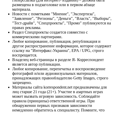
Гиперссылка (для интернет- изданий) – должна быть
размещена в подзаголовке или в первом абзаце
материала.
Новости с пометками "Мнение", "Экспертиза",
"Заявление", "Регионы", "Деньги", "Власть", "Выборы",
"Тест-драйв", "Спецпроекты", "Промо" публикуются на
правах рекламы.
Раздел Спецпроекты создается совместно с
коммерческими партнерами.
Любое копирование, публикация, републикация и
другое распространение информации, которое содержит
ссылку на "Интерфакс-Украина", EPA / UPG, строго
воспрещается.
Владелец веб-страницы в разделе Я- Корреспондент
является автор публикации.
Любое копирование, перепечатка и воспроизведение
фотографий и/или аудиовизуальных материалов,
принадлежащих правообладателю Getty Images, строго
запрещено.
Материалы сайта korrespondent.net предназначены для
лиц старше 21 года (21+). Участие в азартных играх
может вызвать игровую зависимость. Соблюдайте
правила (принципы) ответственной игры. При
обнаружении первых признаков зависимости
немедленно обратитесь к специалисту. Помните, что