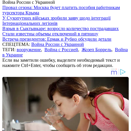
Война России с Украиной
Провал сезона: Москва будет платить пособия работникам
турсектора Крыма
У Сухопутних військах зробили заяву щодо інтеграції
Інтернаціональних легіонів
Взрыв в Сыктывкаре: возросло количество пострадавших
Стали известны объемы отключений в пятницу
Встреча президентов: Ермак и Рубио обсудили детали
СПЕЦТЕМА:
Война России с Украиной
ТЕГИ:
вооружение
,
Война с Россией
,
Жозеп Боррель
,
Война
в Украине
Если вы заметили ошибку, выделите необходимый текст и
нажмите Ctrl+Enter, чтобы сообщить об этом редакции.