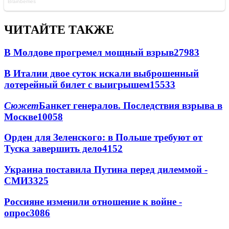
ЧИТАЙТЕ ТАКЖЕ
В Молдове прогремел мощный взрыв
27983
В Италии двое суток искали выброшенный
лотерейный билет с выигрышем
15533
Сюжет
Банкет генералов. Последствия взрыва в
Москве
10058
Орден для Зеленского: в Польше требуют от
Туска завершить дело
4152
Украина поставила Путина перед дилеммой -
СМИ
3325
Россияне изменили отношение к войне -
опрос
3086