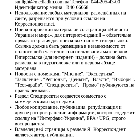
sunlight@mediadim.com.ua
Телефон: 044-205-43-00
Идентификатор медиа - R40-06068
Использование любых материалов, размещённых на
сайте, разрешается при условии ссылки на
Корреспондент.net.
При копировании материалов со страницы «Новости
Украины и мира», для интернет-изданий – обязательна
прямая открытая для поисковых систем гиперссылка.
Ссылка должна быть размещена в независимости от
полного либо частичного использования материалов.
Гиперссылка (для интернет- изданий) – должна быть
размещена в подзаголовке или в первом абзаце
материала.
Новости с пометками "Мнение", "Экспертиза",
"Заявление", "Регионы", "Деньги", "Власть", "Выборы",
"Тест-драйв", "Спецпроекты", "Промо" публикуются на
правах рекламы.
Раздел Спецпроекты создается совместно с
коммерческими партнерами.
Любое копирование, публикация, републикация и
другое распространение информации, которое содержит
ссылку на "Интерфакс-Украина", EPA / UPG, строго
воспрещается.
Владелец веб-страницы в разделе Я- Корреспондент
является автор публикации.