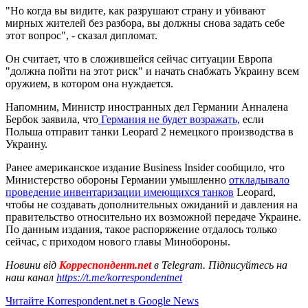
"Но когда вы видите, как разрушают страну и убивают
мирных жителей без разбора, вы должны снова задать себе
этот вопрос", - сказал дипломат.
Он считает, что в сложившейся сейчас ситуации Европа
"должна пойти на этот риск" и начать снабжать Украину всем
оружием, в котором она нуждается.
Напомним, Министр иностранных дел Германии Анналена
Бербок заявила, что
Германия не будет возражать,
если
Польша отправит танки Leopard 2 немецкого производства в
Украину.
Ранее американское издание Business Insider сообщило, что
Министерство обороны Германии умышленно
откладывало
проведение инвентаризации имеющихся танков
Leopard,
чтобы не создавать дополнительных ожиданий и давления на
правительство относительно их возможной передаче Украине.
По данным издания, такое распоряжение отдалось только
сейчас, с приходом нового главы Минобороны.
Новини від
Корреспондент.net
в Telegram. Підписуйтесь на
наш канал
https://t.me/korrespondentnet
Читайте Korrespondent.net в Google News