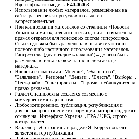
Идентификатор медиа - R40-06068
Использование любых материалов, размещённых на
сайте, разрешается при условии ссылки на
Корреспондент.net.
При копировании материалов со страницы «Новости
Украины и мира», для интернет-изданий – обязательна
прямая открытая для поисковых систем гиперссылка.
Ссылка должна быть размещена в независимости от
полного либо частичного использования материалов.
Гиперссылка (для интернет- изданий) – должна быть
размещена в подзаголовке или в первом абзаце
материала.
Новости с пометками "Мнение", "Экспертиза",
"Заявление", "Регионы", "Деньги", "Власть", "Выборы",
"Тест-драйв", "Спецпроекты", "Промо" публикуются на
правах рекламы.
Раздел Спецпроекты создается совместно с
коммерческими партнерами.
Любое копирование, публикация, републикация и
другое распространение информации, которое содержит
ссылку на "Интерфакс-Украина", EPA / UPG, строго
воспрещается.
Владелец веб-страницы в разделе Я- Корреспондент
является автор публикации.
Любое копирование, перепечатка и воспроизведение