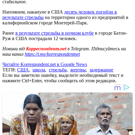
стабильное.
Напомним, накануне в США
десять человек погибли в
результате стрельбы
на территории одного из предприятий в
калифорнийском городе Монтерей-Парк.
Ранее
в результате стрельбы в ночном клубе
в городе Батон-
Руж в США пострадали 12 человек.
Новини від
Корреспондент.net
в Telegram. Підписуйтесь на
наш канал
https://t.me/korrespondentnet
Читайте Korrespondent.net в Google News
ТЕГИ:
США
,
школа
,
стрельба
,
жертвы
,
задержание
Если вы заметили ошибку, выделите необходимый текст и
нажмите Ctrl+Enter, чтобы сообщить об этом редакции.