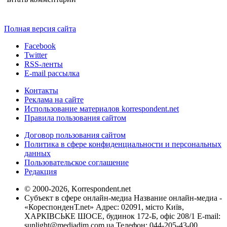
Полная версия сайта
Facebook
Twitter
RSS-ленты
E-mail рассылка
Контакты
Реклама на сайте
Использование материалов korrespondent.net
Правила пользования сайтом
Договор пользования сайтом
Политика в сфере конфиденциальности и персональных
данных
Пользовательское соглашение
Редакция
© 2000-2026, Korrespondent.net
Субъект в сфере онлайн-медиа Название онлайн-медиа -
«КореспонденТ.net» Адрес: 02091, місто Київ,
ХАРКІВСЬКЕ ШОСЕ, будинок 172-Б, офіс 208/1 E-mail:
sunlight@mediadim.com.ua
Телефон: 044-205-43-00