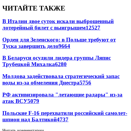
ЧИТАЙТЕ ТАКЖЕ
В Италии двое суток искали выброшенный
лотерейный билет с выигрышем
12527
Орден для Зеленского: в Польше требуют от
Туска завершить дело
9664
В Беларуси осудили лидера группы Ляпис
Трубецкой Михалка
6280
Молдова задействовала стратегический запас
воды из-за обмеления Днестра
5756
РФ активизировала "летающие радары" из-за
атак ВСУ
5079
Польские F-16 перехватили российский самолет-
шпион над Балтикой
4737
Читать комментарии