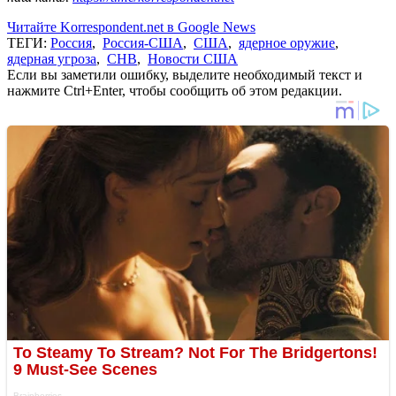
Читайте Korrespondent.net в Google News
ТЕГИ:
Россия
,
Россия-США
,
США
,
ядерное оружие
,
ядерная угроза
,
СНВ
,
Новости США
Если вы заметили ошибку, выделите необходимый текст и
нажмите Ctrl+Enter, чтобы сообщить об этом редакции.