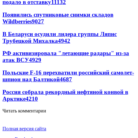
подало в отставку
11132
Появились спутниковые снимки складов
Wildberries
9027
В Беларуси осудили лидера группы Ляпис
Трубецкой Михалка
4942
РФ активизировала "летающие радары" из-за
атак ВСУ
4929
Польские F-16 перехватили российский самолет-
шпион над Балтикой
4687
Россия собрала рекордный нефтяной конвой в
Арктике
4210
Читать комментарии
Полная версия сайта