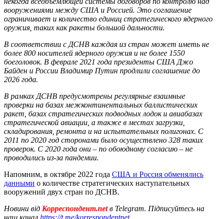
некогда всеобъемлющей системы договоров по контролю над
вооружениями между США и Россией. Это соглашение
ограничивает и количество единиц стратегического ядерного
оружия, таких как ракеты большой дальности.
В соответствии с ДСНВ каждая из стран может иметь не
более 800 носителей ядерного оружия и не более 1550
боеголовок. В феврале 2021 года президенты США Джо
Байден и России Владимир Путин продлили соглашение до
2026 года.
В рамках ДСНВ предусмотрены регулярные взаимные
проверки на базах межконтинентальных баллистических
ракет, базах стратегических подводных лодок и авиабазах
стратегической авиации, а также в местах загрузки,
складирования, ремонта и на испытательных полигонах. С
2011 по 2020 год сторонами было осуществлено 328 таких
проверок. С 2020 года они – по обоюдному согласию – не
проводились из-за пандемии.
Напомним, в октябре 2022 года
США и Россия обменялись
данными
о количестве стратегических наступательных
вооружений двух стран по ДСНВ.
Новини від
Корреспондент.net
в Telegram. Підписуйтесь на
наш канал
https://t.me/korrespondentnet