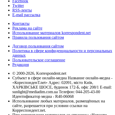
Facebook
Twitter
RSS-ленты
E-mail рассылка
Контакты
Реклама на сайте
Использование материалов korrespondent.net
Правила пользования сайтом
Договор пользования сайтом
Политика в сфере конфиденциальности и персональных
данных
Пользовательское соглашение
Редакция
© 2000-2026, Korrespondent.net
Субъект в сфере онлайн-медиа Название онлайн-медиа -
«КореспонденТ.net» Адрес: 02091, місто Київ,
ХАРКІВСЬКЕ ШОСЕ, будинок 172-Б, офіс 208/1 E-mail:
sunlight@mediadim.com.ua
Телефон: 044-205-43-00
Идентификатор медиа - R40-06068
Использование любых материалов, размещённых на
сайте, разрешается при условии ссылки на
Корреспондент.net.
При копировании материалов со страницы «Новости