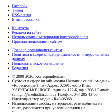
Facebook
Twitter
RSS-ленты
E-mail рассылка
Контакты
Реклама на сайте
Использование материалов korrespondent.net
Правила пользования сайтом
Договор пользования сайтом
Политика в сфере конфиденциальности и персональных
данных
Пользовательское соглашение
Редакция
© 2000-2026, Korrespondent.net
Субъект в сфере онлайн-медиа Название онлайн-медиа -
«КореспонденТ.net» Адрес: 02091, місто Київ,
ХАРКІВСЬКЕ ШОСЕ, будинок 172-Б, офіс 208/1 E-mail:
sunlight@mediadim.com.ua
Телефон: 044-205-43-00
Идентификатор медиа - R40-06068
Использование любых материалов, размещённых на
сайте, разрешается при условии ссылки на