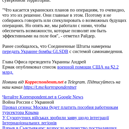
суверенной территории.
"Что касается украинских планов по операциям, то очевидно,
что это их решение. Они главные в этом. Поэтому я не
собираюсь говорить или спекулировать о возможных будущих
операциях. Но опять же, мы работали с ними, чтобы
обеспечить возможности, которые позволят им быть
эффективными на поле боя", - отметил Райдер.
Ранее сообщалось, что Соединенные Штаты намерены
передать Украине бомбы GLSDB
с системой самонаведения.
Глава Офиса президента Украины Андрей
Ермак опубликовал список
военной помощи США на $2.2
млрд.
Новини від
Корреспондент.net
в Telegram. Підписуйтесь на
наш канал
https://t.me/korrespondentnet
Читайте Korrespondent.net в Google News
Война России с Украиной
Провал сезона: Москва будет платить пособия работникам
турсектора Крыма
У Сухопутних військах зробили заяву щодо інтеграції
Інтернаціональних легіонів
Взрыв в Сыктывкаре: возросло количество пострадавших