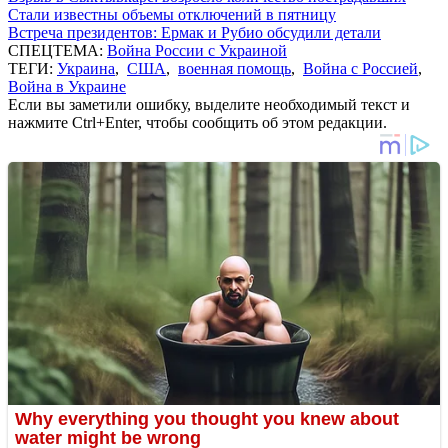
Стали известны объемы отключений в пятницу
Встреча президентов: Ермак и Рубио обсудили детали
СПЕЦТЕМА:
Война России с Украиной
ТЕГИ:
Украина
,
США
,
военная помощь
,
Война с Россией
,
Война в Украине
Если вы заметили ошибку, выделите необходимый текст и
нажмите Ctrl+Enter, чтобы сообщить об этом редакции.