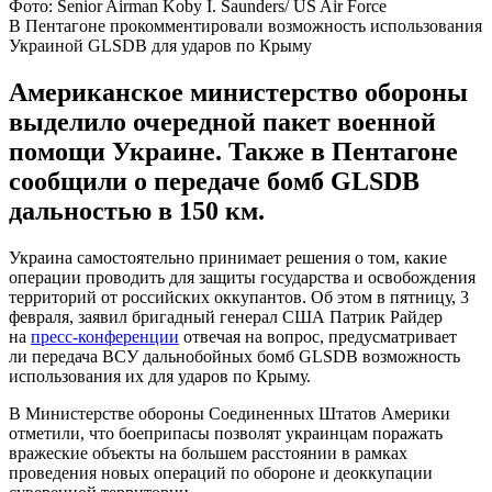
Фото: Senior Airman Koby I. Saunders/ US Air Force
В Пентагоне прокомментировали возможность использования
Украиной GLSDB для ударов по Крыму
Американское министерство обороны
выделило очередной пакет военной
помощи Украине. Также в Пентагоне
сообщили о передаче бомб GLSDB
дальностью в 150 км.
Украина самостоятельно принимает решения о том, какие
операции проводить для защиты государства и освобождения
территорий от российских оккупантов. Об этом в пятницу, 3
февраля, заявил бригадный генерал США Патрик Райдер
на
пресс-конференции
отвечая на вопрос, предусматривает
ли передача ВСУ дальнобойных бомб GLSDB возможность
использования их для ударов по Крыму.
В Министерстве обороны Соединенных Штатов Америки
отметили, что боеприпасы позволят украинцам поражать
вражеские объекты на большем расстоянии в рамках
проведения новых операций по обороне и деоккупации