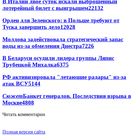
В Италии двое суток искали выброшенный
лотерейный билет с выигрышем
22132
Орден для Зеленского: в Польше требуют от
Туска завершить дело
12028
Молдова задействовала стратегический запас
воды из-за обмеления Днестра
7226
В Беларуси осудили лидера группы Ляпис
Трубецкой Михалка
6375
РФ активизировала "летающие радары" из-за
атак ВСУ
5144
Сюжет
Банкет генералов. Последствия взрыва в
Москве
4808
Читать комментарии
Полная версия сайта