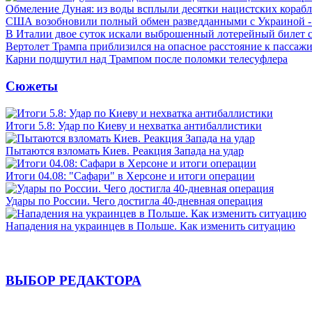
Обмеление Дуная: из воды всплыли десятки нацистских кораб
США возобновили полный обмен разведданными с Украиной 
В Италии двое суток искали выброшенный лотерейный билет
Вертолет Трампа приблизился на опасное расстояние к пассаж
Карни подшутил над Трампом после поломки телесуфлера
Сюжеты
Итоги 5.8: Удар по Киеву и нехватка антибаллистики
Пытаются взломать Киев. Реакция Запада на удар
Итоги 04.08: "Сафари" в Херсоне и итоги операции
Удары по России. Чего достигла 40-дневная операция
Нападения на украинцев в Польше. Как изменить ситуацию
ВЫБОР РЕДАКТОРА