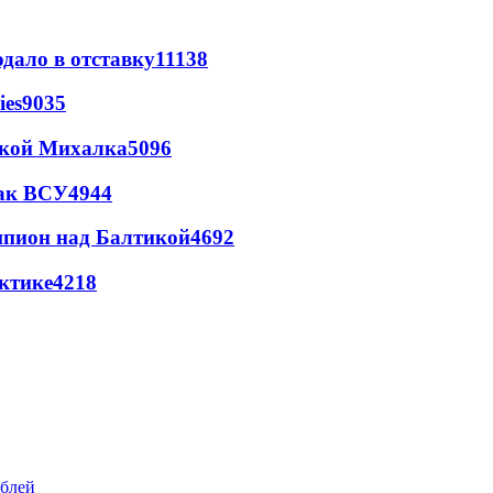
дало в отставку
11138
ies
9035
цкой Михалка
5096
так ВСУ
4944
шпион над Балтикой
4692
ктике
4218