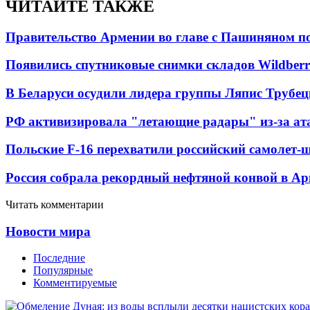
ЧИТАЙТЕ ТАКЖЕ
Правительство Армении во главе с Пашиняном по
Появились спутниковые снимки складов Wildberr
В Беларуси осудили лидера группы Ляпис Трубе
РФ активизировала "летающие радары" из-за а
Польские F-16 перехватили российский самолет-
Россия собрала рекордный нефтяной конвой в Ар
Читать комментарии
Новости мира
Последние
Популярные
Комментируемые