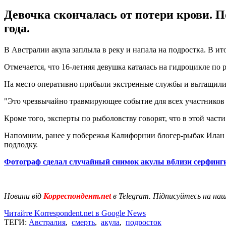
Девочка скончалась от потери крови. По
года.
В Австралии акула заплыла в реку и напала на подростка. В ит
Отмечается, что 16-летняя девушка каталась на гидроцикле по 
На место оперативно прибыли экстренные службы и вытащили п
"Это чрезвычайно травмирующее событие для всех участников и 
Кроме того, эксперты по рыболовству говорят, что в этой части
Напомним, ранее у побережья Калифорнии блогер-рыбак Илан
подлодку.
Фотограф сделал случайный снимок акулы вблизи серфинг
Новини від
Корреспондент.net
в Telegram. Підписуйтесь на на
Читайте Korrespondent.net в Google News
ТЕГИ:
Австралия
,
смерть
,
акула
,
подросток