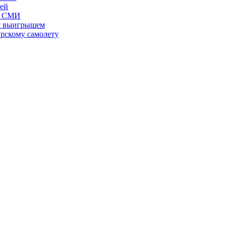
лей
- СМИ
 с выигрышем
ирскому самолету