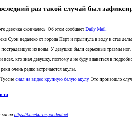
следний раз такой случай был зафиксиро
оге девочка скончалась. Об этом сообщает
Daily Mail.
реке Суон недалеко от города Перт и прыгнула в воду к стае де
острадавшую из воды. У девушки были серьезные травмы ног. О
всех, кто знал девушку, поэтому я не буду вдаваться в подробн
 реки очень редко встречаются акулы.
 Туссие
снял на видео крупную белую акулу.
Это произошло случа
иста
ш канал
https://t.me/korrespondentnet