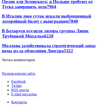
Орден для Зеленского: в Польше требуют от
Туска завершить дело
7964
В Италии двое суток искали выброшенный
лотерейный билет с выигрышем
7848
В Беларуси осудили лидера группы Ляпис
Трубецкой Михалка
6228
Молдова задействовала стратегический запас
воды из-за обмеления Днестра
5322
Читать комментарии
Полная версия сайта
Facebook
Twitter
RSS-ленты
E-mail рассылка
Контакты