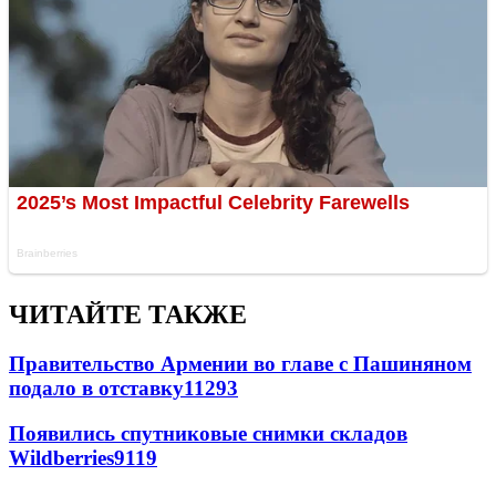
ЧИТАЙТЕ ТАКЖЕ
Правительство Армении во главе с Пашиняном
подало в отставку
11293
Появились спутниковые снимки складов
Wildberries
9119