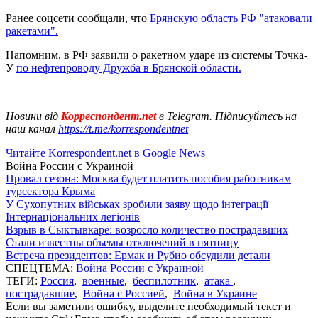
Ранее соцсети сообщали, что
Брянскую область РФ "атаковали
ракетами".
Напомним, в РФ заявили о ракетном ударе из системы Точка-
У
по нефтепроводу Дружба в Брянской области.
Новини від
Корреспондент.net
в Telegram. Підписуйтесь на
наш канал
https://t.me/korrespondentnet
Читайте Korrespondent.net в Google News
Война России с Украиной
Провал сезона: Москва будет платить пособия работникам
турсектора Крыма
У Сухопутних військах зробили заяву щодо інтеграції
Інтернаціональних легіонів
Взрыв в Сыктывкаре: возросло количество пострадавших
Стали известны объемы отключений в пятницу
Встреча президентов: Ермак и Рубио обсудили детали
СПЕЦТЕМА:
Война России с Украиной
ТЕГИ:
Россия
,
военные
,
беспилотник
,
атака
,
пострадавшие
,
Война с Россией
,
Война в Украине
Если вы заметили ошибку, выделите необходимый текст и