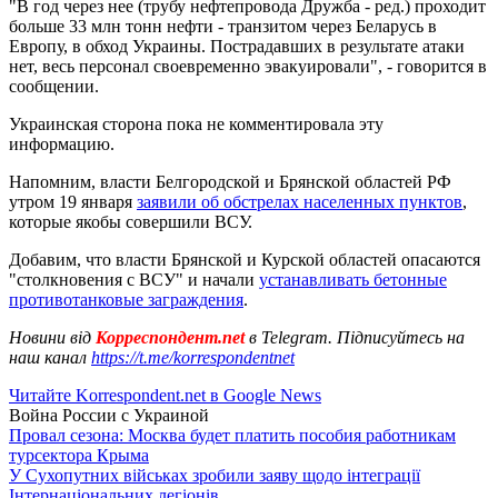
"В год через нее (трубу нефтепровода Дружба - ред.) проходит
больше 33 млн тонн нефти - транзитом через Беларусь в
Европу, в обход Украины. Пострадавших в результате атаки
нет, весь персонал своевременно эвакуировали", - говорится в
сообщении.
Украинская сторона пока не комментировала эту
информацию.
Напомним, власти Белгородской и Брянской областей РФ
утром 19 января
заявили об обстрелах населенных пунктов
,
которые якобы совершили ВСУ.
Добавим, что власти Брянской и Курской областей опасаются
"столкновения с ВСУ" и начали
устанавливать бетонные
противотанковые заграждения
.
Новини від
Корреспондент.net
в Telegram. Підписуйтесь на
наш канал
https://t.me/korrespondentnet
Читайте Korrespondent.net в Google News
Война России с Украиной
Провал сезона: Москва будет платить пособия работникам
турсектора Крыма
У Сухопутних військах зробили заяву щодо інтеграції
Інтернаціональних легіонів