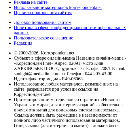
Реклама на сайте
Использование материалов korrespondent.net
Правила пользования сайтом
Договор пользования сайтом
Политика в сфере конфиденциальности и персональных
данных
Пользовательское соглашение
Редакция
© 2000-2026, Korrespondent.net
Субъект в сфере онлайн-медиа Название онлайн-медиа -
«КореспонденТ.net» Адрес: 02091, місто Київ,
ХАРКІВСЬКЕ ШОСЕ, будинок 172-Б, офіс 208/1 E-mail:
sunlight@mediadim.com.ua
Телефон: 044-205-43-00
Идентификатор медиа - R40-06068
Использование любых материалов, размещённых на
сайте, разрешается при условии ссылки на
Корреспондент.net.
При копировании материалов со страницы «Новости
Украины и мира», для интернет-изданий – обязательна
прямая открытая для поисковых систем гиперссылка.
Ссылка должна быть размещена в независимости от
полного либо частичного использования материалов.
Гиперссылка (для интернет- изданий) – должна быть