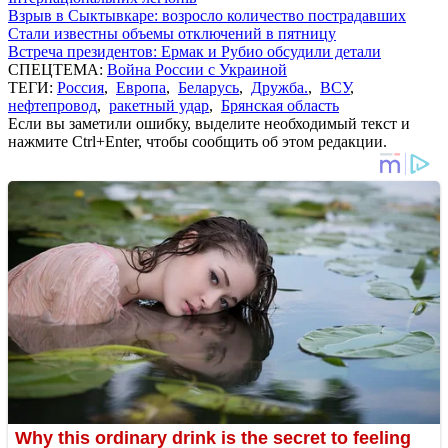
Взрыв в Сыктывкаре: возросло количество пострадавших
Стали известны объемы отключений в пятницу
Встреча президентов: Ермак и Рубио обсудили детали
СПЕЦТЕМА:
Война России с Украиной
ТЕГИ:
Россия
,
Европа
,
Беларусь
,
Дружба.
,
ВСУ
,
нефтепровод
,
ракетный удар
,
Брянская область
Если вы заметили ошибку, выделите необходимый текст и
нажмите Ctrl+Enter, чтобы сообщить об этом редакции.