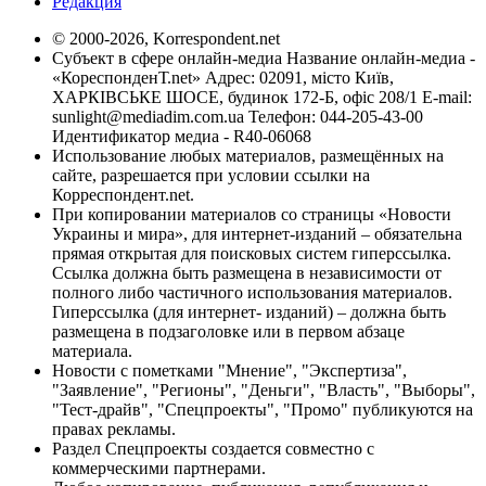
Редакция
© 2000-2026, Korrespondent.net
Субъект в сфере онлайн-медиа Название онлайн-медиа -
«КореспонденТ.net» Адрес: 02091, місто Київ,
ХАРКІВСЬКЕ ШОСЕ, будинок 172-Б, офіс 208/1 E-mail:
sunlight@mediadim.com.ua
Телефон: 044-205-43-00
Идентификатор медиа - R40-06068
Использование любых материалов, размещённых на
сайте, разрешается при условии ссылки на
Корреспондент.net.
При копировании материалов со страницы «Новости
Украины и мира», для интернет-изданий – обязательна
прямая открытая для поисковых систем гиперссылка.
Ссылка должна быть размещена в независимости от
полного либо частичного использования материалов.
Гиперссылка (для интернет- изданий) – должна быть
размещена в подзаголовке или в первом абзаце
материала.
Новости с пометками "Мнение", "Экспертиза",
"Заявление", "Регионы", "Деньги", "Власть", "Выборы",
"Тест-драйв", "Спецпроекты", "Промо" публикуются на
правах рекламы.
Раздел Спецпроекты создается совместно с
коммерческими партнерами.