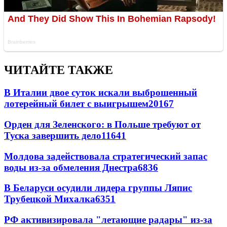
ЧИТАЙТЕ ТАКЖЕ
В Италии двое суток искали выброшенный
лотерейный билет с выигрышем
20167
Орден для Зеленского: в Польше требуют от
Туска завершить дело
11641
Молдова задействовала стратегический запас
воды из-за обмеления Днестра
6836
В Беларуси осудили лидера группы Ляпис
Трубецкой Михалка
6351
РФ активизировала "летающие радары" из-за