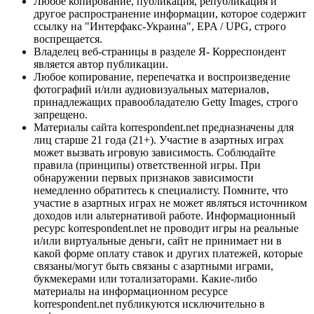
Любое копирование, публикация, републикация и
другое распространение информации, которое содержит
ссылку на "Интерфакс-Украина", EPA / UPG, строго
воспрещается.
Владелец веб-страницы в разделе Я- Корреспондент
является автор публикации.
Любое копирование, перепечатка и воспроизведение
фотографий и/или аудиовизуальных материалов,
принадлежащих правообладателю Getty Images, строго
запрещено.
Материалы сайта korrespondent.net предназначены для
лиц старше 21 года (21+). Участие в азартных играх
может вызвать игровую зависимость. Соблюдайте
правила (принципы) ответственной игры. При
обнаружении первых признаков зависимости
немедленно обратитесь к специалисту. Помните, что
участие в азартных играх не может являться источником
доходов или альтернативой работе. Информационный
ресурс korrespondent.net не проводит игры на реальные
и/или виртуальные деньги, сайт не принимает ни в
какой форме оплату ставок и других платежей, которые
связаны/могут быть связаны с азартными играми,
букмекерами или тотализаторами. Какие-либо
материалы на информационном ресурсе
korrespondent.net публикуются исключительно в