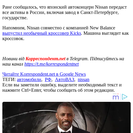
Ране сообщалось, что японский автоконцерн Nissan передаст
все активы в России, включая завод в Санкт-Петербурге,
государстве.
Напомним, Nissan совместно с компанией New Balance
выпустил необычный кроссовер Kicks
. Машина выглядит как
кроссовок.
Новини від
Корреспондент.net
в Telegram. Підписуйтесь на
наш канал
https://t.me/korrespondentnet
Читайте Korrespondent.net в Google News
ТЕГИ:
автомобили
,
РФ
,
АвтоВАЗ
,
nissan
Если вы заметили ошибку, выделите необходимый текст и
нажмите Ctrl+Enter, чтобы сообщить об этом редакции.