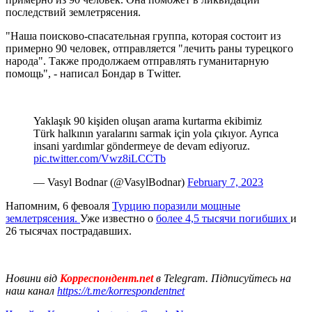
последствий землетрясения.
"Наша поисково-спасательная группа, которая состоит из
примерно 90 человек, отправляется "лечить раны турецкого
народа". Также продолжаем отправлять гуманитарную
помощь", - написал Бондар в Тwitter.
Yaklaşık 90 kişiden oluşan arama kurtarma ekibimiz
Türk halkının yaralarını sarmak için yola çıkıyor. Ayrıca
insani yardımlar göndermeye de devam ediyoruz.
pic.twitter.com/Vwz8iLCCTb
— Vasyl Bodnar (@VasylBodnar)
February 7, 2023
Напомним, 6 февоаля
Турцию поразили мощные
землетрясения.
Уже известно о
более 4,5 тысячи погибших
и
26 тысячах пострадавших.
Новини від
Корреспондент.net
в Telegram. Підписуйтесь на
наш канал
https://t.me/korrespondentnet