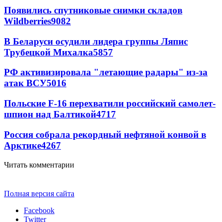
Появились спутниковые снимки складов
Wildberries
9082
В Беларуси осудили лидера группы Ляпис
Трубецкой Михалка
5857
РФ активизировала "летающие радары" из-за
атак ВСУ
5016
Польские F-16 перехватили российский самолет-
шпион над Балтикой
4717
Россия собрала рекордный нефтяной конвой в
Арктике
4267
Читать комментарии
Полная версия сайта
Facebook
Twitter