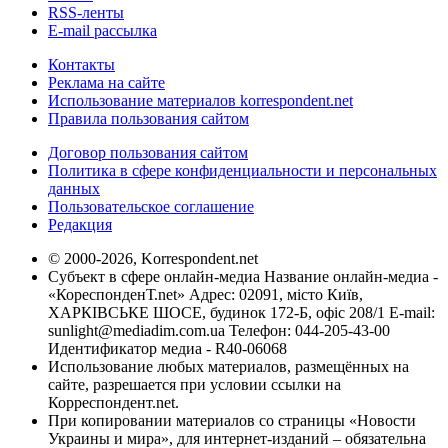
RSS-ленты
E-mail рассылка
Контакты
Реклама на сайте
Использование материалов korrespondent.net
Правила пользования сайтом
Договор пользования сайтом
Политика в сфере конфиденциальности и персональных
данных
Пользовательское соглашение
Редакция
© 2000-2026, Korrespondent.net
Субъект в сфере онлайн-медиа Название онлайн-медиа -
«КореспонденТ.net» Адрес: 02091, місто Київ,
ХАРКІВСЬКЕ ШОСЕ, будинок 172-Б, офіс 208/1 E-mail:
sunlight@mediadim.com.ua
Телефон: 044-205-43-00
Идентификатор медиа - R40-06068
Использование любых материалов, размещённых на
сайте, разрешается при условии ссылки на
Корреспондент.net.
При копировании материалов со страницы «Новости
Украины и мира», для интернет-изданий – обязательна