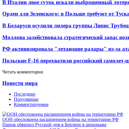
В Италии двое суток искали выброшенный лоте
Орден для Зеленского: в Польше требуют от Туск
В Беларуси осудили лидера группы Ляпис Трубе
Молдова задействовала стратегический запас вод
РФ активизировала "летающие радары" из-за а
Польские F-16 перехватили российский самолет-
Читать комментарии
Новости мира
Последние
Популярные
Комментируемые
ООН обеспокоена расширением войны на территорию РФ
Париж обвинил Русский дом в Берлине в шпионаже