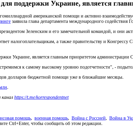
х для поддержки Украине, является гла
огомиллиардной американской помощи и активно взаимодейству
финге
заявила глава департамента международного содействия 
резидентом Зеленским и его замечательной командой, и они акти
ответ налогоплательщикам, а также правительству и Конгрессу 
ддержки Украине, является главным приоритетом администрации
стремимся к самому высокому уровню подотчетности", - подыто
дов долларов бюджетной помощи уже в ближайшие месяцы.
 млн
.
ш канал
https://t.me/korrespondentnet
нсовая помощь
,
военная помощь
,
Война с Россией
,
Война в Ук
те Ctrl+Enter, чтобы сообщить об этом редакции.