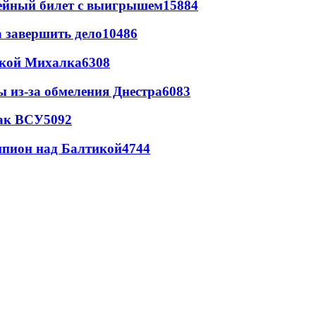
рейный билет с выигрышем
15884
а завершить дело
10486
цкой Михалка
6308
ы из-за обмеления Днестра
6083
так ВСУ
5092
шпион над Балтикой
4744