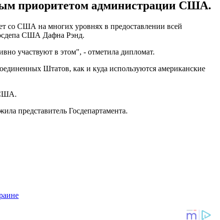
вным приоритетом администрации США.
ет со США на многих уровнях в предоставлении всей
Госдепа США Дафна Рэнд.
вно участвуют в этом", - отметила дипломат.
Соединенных Штатов, как и куда используются американские
 США.
жила представитель Госдепартамента.
раине