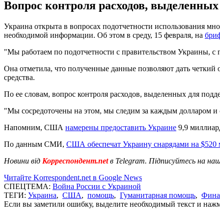
Вопрос контроля расходов, выделенны
Украина открыта в вопросах подотчетности использования мн
необходимой информации. Об этом в среду, 15 февраля, на
бри
"Мы работаем по подотчетности с правительством Украины, с п
Она отметила, что полученные данные позволяют дать четкий 
средства.
По ее словам, вопрос контроля расходов, выделенных для по
"Мы сосредоточены на этом, мы следим за каждым долларом и 
Напомним, США
намерены предоставить Украине
9,9 миллиар
По данным СМИ,
США обеспечат Украину снарядами на $520
Новини від
Корреспондент.net
в Telegram. Підписуйтесь на на
Читайте Korrespondent.net в Google News
СПЕЦТЕМА:
Война России с Украиной
ТЕГИ:
Украина
,
США
,
помощь
,
Гуманитарная помощь
,
Фина
Если вы заметили ошибку, выделите необходимый текст и нажми