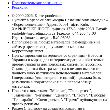
Пользовательское соглашение
Редакция
© 2000-2026, Korrespondent.net
Субъект в сфере онлайн-медиа Название онлайн-медиа -
«КореспонденТ.net» Адрес: 02091, місто Київ,
ХАРКІВСЬКЕ ШОСЕ, будинок 172-Б, офіс 208/1 E-mail:
sunlight@mediadim.com.ua
Телефон: 044-205-43-00
Идентификатор медиа - R40-06068
Использование любых материалов, размещённых на
сайте, разрешается при условии ссылки на
Корреспондент.net.
При копировании материалов со страницы «Новости
Украины и мира», для интернет-изданий – обязательна
прямая открытая для поисковых систем гиперссылка.
Ссылка должна быть размещена в независимости от
полного либо частичного использования материалов.
Гиперссылка (для интернет- изданий) – должна быть
размещена в подзаголовке или в первом абзаце
материала.
Новости с пометками "Мнение", "Экспертиза",
"Заявление", "Регионы", "Деньги", "Власть", "Выборы",
"Тест-драйв", "Спецпроекты", "Промо" публикуются на
правах рекламы.
Раздел Спецпроекты создается совместно с