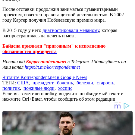
После отставки продолжил заниматься гуманитарными
проектам, известен правозащитной деятельностью. В 2002
году Картер получил Нобелевскую премию мира.
В 2015 году у него
диагностировали меланому
, которая
распространилась на печень и мозг.
Байдена признали "пригодным" к исполнению
обязанностей президента
Новини від
Корреспондент.net
в Telegram. Підписуйтесь на
наш канал
https://t.me/korrespondentnet
Читайте Korrespondent.net в Google News
ТЕГИ:
США
,
президент
,
болезнь
,
болезни
,
старость
,
политик
,
пожилые люди
,
хоспис
Если вы заметили ошибку, выделите необходимый текст и
нажмите Ctrl+Enter, чтобы сообщить об этом редакции.