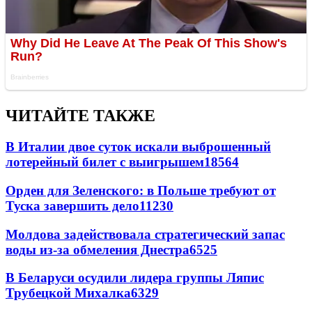
ЧИТАЙТЕ ТАКЖЕ
В Италии двое суток искали выброшенный
лотерейный билет с выигрышем
18564
Орден для Зеленского: в Польше требуют от
Туска завершить дело
11230
Молдова задействовала стратегический запас
воды из-за обмеления Днестра
6525
В Беларуси осудили лидера группы Ляпис
Трубецкой Михалка
6329