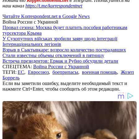
Новини від
Корреспондент.net
в Telegram. Підписуйтесь на
наш канал
https://t.me/korrespondentnet
Читайте Korrespondent.net в Google News
Война России с Украиной
Провал сезона: Москва будет платить пособия работникам
турсектора Крыма
У Сухопутних військах зробили заяву щодо інтеграції
Інтернаціональних легіонів
Взрыв в Сыктывкаре: возросло количество пострадавших
Стали известны объемы отключений в пятницу
Встреча президентов: Ермак и Рубио обсудили детали
СПЕЦТЕМА:
Война России с Украиной
ТЕГИ:
ЕС
,
Евросоюз
,
боеприпасы
,
военная помощь
,
Жозеп
Боррель
Если вы заметили ошибку, выделите необходимый текст и
нажмите Ctrl+Enter, чтобы сообщить об этом редакции.