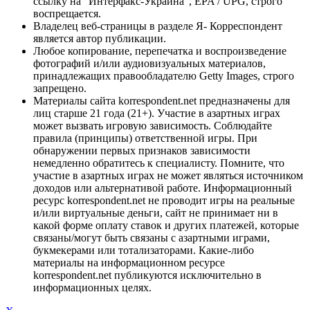
ссылку на "Интерфакс-Украина", EPA / UPG, строго
воспрещается.
Владелец веб-страницы в разделе Я- Корреспондент
является автор публикации.
Любое копирование, перепечатка и воспроизведение
фотографий и/или аудиовизуальных материалов,
принадлежащих правообладателю Getty Images, строго
запрещено.
Материалы сайта korrespondent.net предназначены для
лиц старше 21 года (21+). Участие в азартных играх
может вызвать игровую зависимость. Соблюдайте
правила (принципы) ответственной игры. При
обнаружении первых признаков зависимости
немедленно обратитесь к специалисту. Помните, что
участие в азартных играх не может являться источником
доходов или альтернативой работе. Информационный
ресурс korrespondent.net не проводит игры на реальные
и/или виртуальные деньги, сайт не принимает ни в
какой форме оплату ставок и других платежей, которые
связаны/могут быть связаны с азартными играми,
букмекерами или тотализаторами. Какие-либо
материалы на информационном ресурсе
korrespondent.net публикуются исключительно в
информационных целях.