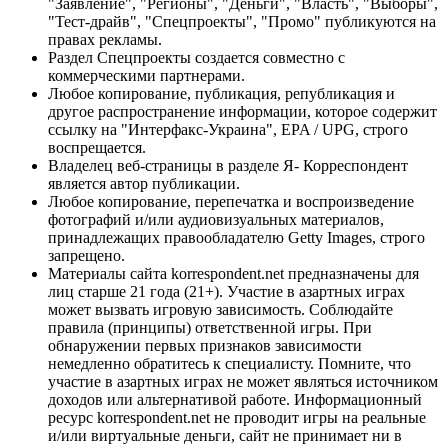
"Заявление", "Регионы", "Деньги", "Власть", "Выборы",
"Тест-драйв", "Спецпроекты", "Промо" публикуются на
правах рекламы.
Раздел Спецпроекты создается совместно с
коммерческими партнерами.
Любое копирование, публикация, републикация и
другое распространение информации, которое содержит
ссылку на "Интерфакс-Украина", EPA / UPG, строго
воспрещается.
Владелец веб-страницы в разделе Я- Корреспондент
является автор публикации.
Любое копирование, перепечатка и воспроизведение
фотографий и/или аудиовизуальных материалов,
принадлежащих правообладателю Getty Images, строго
запрещено.
Материалы сайта korrespondent.net предназначены для
лиц старше 21 года (21+). Участие в азартных играх
может вызвать игровую зависимость. Соблюдайте
правила (принципы) ответственной игры. При
обнаружении первых признаков зависимости
немедленно обратитесь к специалисту. Помните, что
участие в азартных играх не может являться источником
доходов или альтернативой работе. Информационный
ресурс korrespondent.net не проводит игры на реальные
и/или виртуальные деньги, сайт не принимает ни в