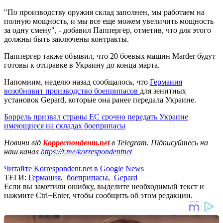
"По производству оружия склад заполнен, мы работаем на
полную мощность, и мы все еще можем увеличить мощность
за одну смену", - добавил Паппергер, отметив, что для этого
должны быть заключены контракты.
Паппергер также объявил, что 20 боевых машин Marder будут
готовы к отправке в Украину до конца марта.
Напомним, неделю назад сообщалось, что
Германия
возобновит производство боеприпасов
для зенитных
установок Gepard, которые она ранее передала Украине.
Боррель призвал страны ЕС срочно передать Украине
имеющиеся на складах боеприпасы
Новини від
Корреспондент.net
в Telegram. Підписуйтесь на
наш канал
https://t.me/korrespondentnet
Читайте Korrespondent.net в Google News
ТЕГИ:
Германия
,
боеприпасы
,
Gepard
Если вы заметили ошибку, выделите необходимый текст и
нажмите Ctrl+Enter, чтобы сообщить об этом редакции.