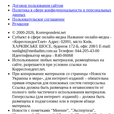
Договор пользования сайтом
Политика в сфере конфиденциальности и персональных
данных
Пользовательское соглашение
Редакция
© 2000-2026, Korrespondent.net
Субъект в сфере онлайн-медиа Название онлайн-медиа -
«КореспонденТ.net» Адрес: 02091, місто Київ,
ХАРКІВСЬКЕ ШОСЕ, будинок 172-Б, офіс 208/1 E-mail:
sunlight@mediadim.com.ua
Телефон: 044-205-43-00
Идентификатор медиа - R40-06068
Использование любых материалов, размещённых на
сайте, разрешается при условии ссылки на
Корреспондент.net.
При копировании материалов со страницы «Новости
Украины и мира», для интернет-изданий – обязательна
прямая открытая для поисковых систем гиперссылка.
Ссылка должна быть размещена в независимости от
полного либо частичного использования материалов.
Гиперссылка (для интернет- изданий) – должна быть
размещена в подзаголовке или в первом абзаце
материала.
Новости с пометками "Мнение", "Экспертиза",