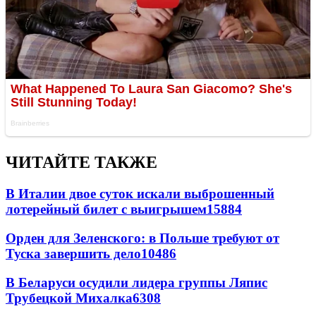
ЧИТАЙТЕ ТАКЖЕ
В Италии двое суток искали выброшенный
лотерейный билет с выигрышем
15884
Орден для Зеленского: в Польше требуют от
Туска завершить дело
10486
В Беларуси осудили лидера группы Ляпис
Трубецкой Михалка
6308