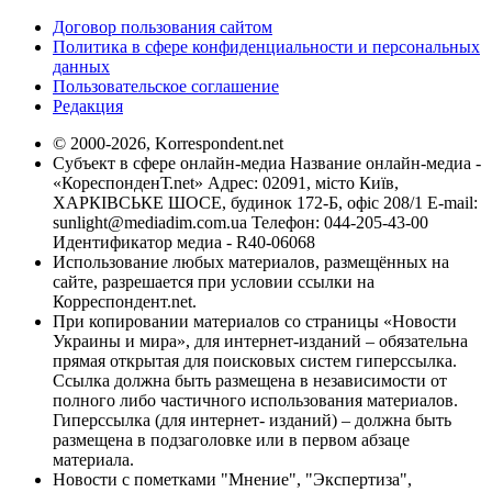
Договор пользования сайтом
Политика в сфере конфиденциальности и персональных
данных
Пользовательское соглашение
Редакция
© 2000-2026, Korrespondent.net
Субъект в сфере онлайн-медиа Название онлайн-медиа -
«КореспонденТ.net» Адрес: 02091, місто Київ,
ХАРКІВСЬКЕ ШОСЕ, будинок 172-Б, офіс 208/1 E-mail:
sunlight@mediadim.com.ua
Телефон: 044-205-43-00
Идентификатор медиа - R40-06068
Использование любых материалов, размещённых на
сайте, разрешается при условии ссылки на
Корреспондент.net.
При копировании материалов со страницы «Новости
Украины и мира», для интернет-изданий – обязательна
прямая открытая для поисковых систем гиперссылка.
Ссылка должна быть размещена в независимости от
полного либо частичного использования материалов.
Гиперссылка (для интернет- изданий) – должна быть
размещена в подзаголовке или в первом абзаце
материала.
Новости с пометками "Мнение", "Экспертиза",