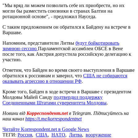
"Мы вряд ли можем позволить себе их приобрести, но их
могли бы разместить союзники в странах Балтии на
ротационной основе", - предложил Науседа.
С таким предложением он обратился к Байдену на встрече в
Варшаве.
Напомним, представители Литвы
будут бойкотировать
зимнюю сессию
Парламентской ассамблеи ОБСЕ в Вене
после того, как Австрия допустила российскую делегацию к
участию.
Отметим, что Байден во время своего выступления в Варшаве
обратился к россиянам и заверил, что
США не собираются
оказывать агрессию в отношении РФ
.
Кроме того, Байден в ходе встречи в Варшаве с президентом
Молдовы Майей Санду
подтвердил поддержку
Соединенными Штатами суверенитета Молдовы
.
Новини від
Корреспондент.net
в Telegram. Підписуйтесь на
наш канал
https://t.me/korrespondentnet
Читайте Korrespondent.net в Google News
ТЕГИ:
Россия
,
США
,
НАТО
,
Литва
,
вооружение