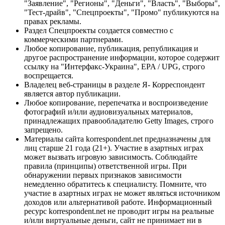
"Заявление", "Регионы", "Деньги", "Власть", "Выборы",
"Тест-драйв", "Спецпроекты", "Промо" публикуются на
правах рекламы.
Раздел Спецпроекты создается совместно с
коммерческими партнерами.
Любое копирование, публикация, републикация и
другое распространение информации, которое содержит
ссылку на "Интерфакс-Украина", EPA / UPG, строго
воспрещается.
Владелец веб-страницы в разделе Я- Корреспондент
является автор публикации.
Любое копирование, перепечатка и воспроизведение
фотографий и/или аудиовизуальных материалов,
принадлежащих правообладателю Getty Images, строго
запрещено.
Материалы сайта korrespondent.net предназначены для
лиц старше 21 года (21+). Участие в азартных играх
может вызвать игровую зависимость. Соблюдайте
правила (принципы) ответственной игры. При
обнаружении первых признаков зависимости
немедленно обратитесь к специалисту. Помните, что
участие в азартных играх не может являться источником
доходов или альтернативой работе. Информационный
ресурс korrespondent.net не проводит игры на реальные
и/или виртуальные деньги, сайт не принимает ни в