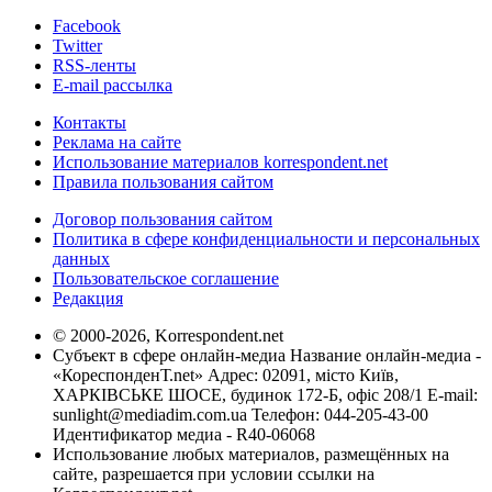
Facebook
Twitter
RSS-ленты
E-mail рассылка
Контакты
Реклама на сайте
Использование материалов korrespondent.net
Правила пользования сайтом
Договор пользования сайтом
Политика в сфере конфиденциальности и персональных
данных
Пользовательское соглашение
Редакция
© 2000-2026, Korrespondent.net
Субъект в сфере онлайн-медиа Название онлайн-медиа -
«КореспонденТ.net» Адрес: 02091, місто Київ,
ХАРКІВСЬКЕ ШОСЕ, будинок 172-Б, офіс 208/1 E-mail:
sunlight@mediadim.com.ua
Телефон: 044-205-43-00
Идентификатор медиа - R40-06068
Использование любых материалов, размещённых на
сайте, разрешается при условии ссылки на