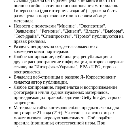
Ссылка должна быть размещена в независимости от
полного либо частичного использования материалов.
Гиперссылка (для интернет- изданий) – должна быть
размещена в подзаголовке или в первом абзаце
материала.
Новости с пометками "Мнение", "Экспертиза",
"Заявление", "Регионы", "Деньги", "Власть", "Выборы",
"Тест-драйв", "Спецпроекты", "Промо" публикуются на
правах рекламы.
Раздел Спецпроекты создается совместно с
коммерческими партнерами.
Любое копирование, публикация, републикация и
другое распространение информации, которое содержит
ссылку на "Интерфакс-Украина", EPA / UPG, строго
воспрещается.
Владелец веб-страницы в разделе Я- Корреспондент
является автор публикации.
Любое копирование, перепечатка и воспроизведение
фотографий и/или аудиовизуальных материалов,
принадлежащих правообладателю Getty Images, строго
запрещено.
Материалы сайта korrespondent.net предназначены для
лиц старше 21 года (21+). Участие в азартных играх
может вызвать игровую зависимость. Соблюдайте
правила (принципы) ответственной игры. При