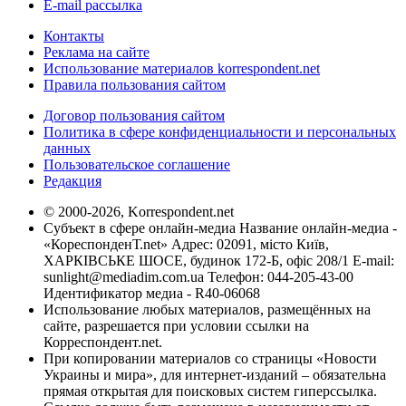
E-mail рассылка
Контакты
Реклама на сайте
Использование материалов korrespondent.net
Правила пользования сайтом
Договор пользования сайтом
Политика в сфере конфиденциальности и персональных
данных
Пользовательское соглашение
Редакция
© 2000-2026, Korrespondent.net
Субъект в сфере онлайн-медиа Название онлайн-медиа -
«КореспонденТ.net» Адрес: 02091, місто Київ,
ХАРКІВСЬКЕ ШОСЕ, будинок 172-Б, офіс 208/1 E-mail:
sunlight@mediadim.com.ua
Телефон: 044-205-43-00
Идентификатор медиа - R40-06068
Использование любых материалов, размещённых на
сайте, разрешается при условии ссылки на
Корреспондент.net.
При копировании материалов со страницы «Новости
Украины и мира», для интернет-изданий – обязательна
прямая открытая для поисковых систем гиперссылка.