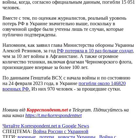
войны, когда, согласно официальным данным, погибли 15 051
человек.
Вместе с тем, по оценкам журналистов, реальный уровень
потерь РФ в Украине значительно выше, поскольку в
озвученной цифре были учтены лишь те случаи, которые
публично подтверждены.
Напомним, как заявил глава Министерства обороны Украины
Алексей Резников, за год
РФ потеряла в 10 раз больше солдат
,
чем за 10 лет войны в Афганистане. А также огромное
количество техники, включая флагман Черноморского флота,
произошедшее впервые за более 100 лет.
По данныим Генштаба ВСУ, с начала войны и по состоянию
на 24 февраля 2023 года, в Украине
погибли около 146820
военных РФ.
Из них 970 человек - за прошедшие сутки.
Новини від
Корреспондент.net
в Telegram. Підписуйтесь на
наш канал
https://t.me/korrespondentnet
Читайте Korrespondent.net в Google News
СПЕЦТЕМА:
Война России с Украиной
ТЕГИ:
военные
,
потери
,
новости Украины
,
Война с