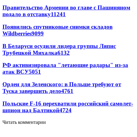
Правительство Армении во главе с Пашиняном
подало в отставку
11241
Появились спутниковые снимки складов
Wildberries
9099
В Беларуси осудили лидера группы Ляпис
Трубецкой Михалка
6132
РФ активизировала "летающие радары" из-за
атак ВСУ
5051
Орден для Зеленского: в Польше требуют от
Туска завершить дело
4761
Польские F-16 перехватили российский самолет-
шпион над Балтикой
4724
Читать комментарии