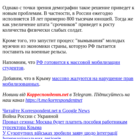
Однако с точки зрения демографии такое решение приведет к
новым проблемам. В частности, в России ежегодно
исполняется 18 лет примерно 800 тысячам юношей. Тогда же
как увеличение штата "срочников" приведет к росту
количества физически слабых солдат.
Кроме того, это запустит процесс "вымывания" молодых
мужчин из экономики страны, которую РФ пытается
поставить на военные рельсы.
Напомним, что
РФ готовится к массовой мобилизации
студентов
.
Добавим, что в Крыму
массово жалуются на нарушение прав
мобилизованных
.
Новини від
Корреспондент.net
в Telegram. Підписуйтесь на
наш канал
https://t.me/korrespondentnet
Читайте Korrespondent.net в Google News
Война России с Украиной
Провал сезона: Москва будет платить пособия работникам
турсектора Крыма
У Сухопутних військах зробили заяву щодо інтеграції
Інтернаціональних легіонів