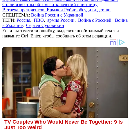
Стали известны объемы отключений в пятницу
Встреча президентов: Ермак и Рубио обсудили детали
СПЕЦТЕМА:
Война России с Украиной
ТЕГИ:
Россия
,
ПВО
,
армия России
,
Война с Россией
,
Война
в Украине
,
Сергей Суровикин
Если вы заметили ошибку, выделите необходимый текст и
нажмите Ctrl+Enter, чтобы сообщить об этом редакции.