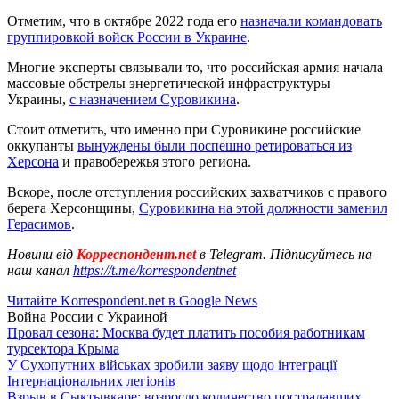
Отметим, что в октябре 2022 года его
назначали командовать
группировкой войск России в Украине
.
Многие эксперты связывали то, что российская армия начала
массовые обстрелы энергетической инфраструктуры
Украины,
с назначением Суровикина
.
Стоит отметить, что именно при Суровикине российские
оккупанты
вынуждены были поспешно ретироваться из
Херсона
и правобережья этого региона.
Вскоре, после отступления российских захватчиков с правого
берега Херсонщины,
Суровикина на этой должности заменил
Герасимов
.
Новини від
Корреспондент.net
в Telegram. Підписуйтесь на
наш канал
https://t.me/korrespondentnet
Читайте Korrespondent.net в Google News
Война России с Украиной
Провал сезона: Москва будет платить пособия работникам
турсектора Крыма
У Сухопутних військах зробили заяву щодо інтеграції
Інтернаціональних легіонів
Взрыв в Сыктывкаре: возросло количество пострадавших