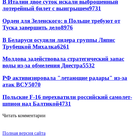
В Италии двое суток искали выброшенный
лотерейный билет с выигрышем
9731
Орден для Зеленского: в Польше требуют от
Туска завершить дело
8976
В Беларуси осудили лидера группы Ляпис
Трубецкой Михалка
6261
Молдова задействовала стратегический запас
воды из-за обмеления Днестра
5532
РФ активизировала "летающие радары" из-за
атак ВСУ
5070
Польские F-16 перехватили российский самолет-
шпион над Балтикой
4731
Читать комментарии
Полная версия сайта