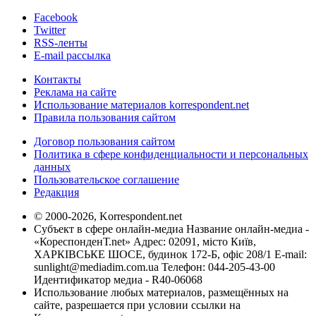
Facebook
Twitter
RSS-ленты
E-mail рассылка
Контакты
Реклама на сайте
Использование материалов korrespondent.net
Правила пользования сайтом
Договор пользования сайтом
Политика в сфере конфиденциальности и персональных
данных
Пользовательское соглашение
Редакция
© 2000-2026, Korrespondent.net
Субъект в сфере онлайн-медиа Название онлайн-медиа -
«КореспонденТ.net» Адрес: 02091, місто Київ,
ХАРКІВСЬКЕ ШОСЕ, будинок 172-Б, офіс 208/1 E-mail:
sunlight@mediadim.com.ua
Телефон: 044-205-43-00
Идентификатор медиа - R40-06068
Использование любых материалов, размещённых на
сайте, разрешается при условии ссылки на