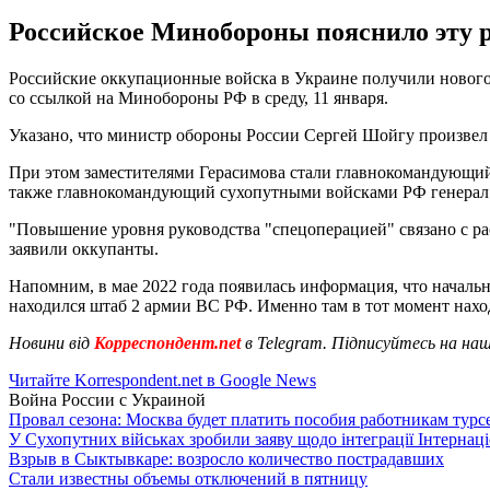
Российское Минобороны пояснило эту 
Российские оккупационные войска в Украине получили новог
со ссылкой на Минобороны РФ в среду, 11 января.
Указано, что министр обороны России Сергей Шойгу произвел 
При этом заместителями Герасимова стали главнокомандующий
также главнокомандующий сухопутными войсками РФ генерал 
"Повышение уровня руководства "спецоперацией" связано с ра
заявили оккупанты.
Напомним, в мае 2022 года появилась информация, что начал
находился штаб 2 армии ВС РФ. Именно там в тот момент нахо
Новини від
Корреспондент.net
в Telegram. Підписуйтесь на на
Читайте Korrespondent.net в Google News
Война России с Украиной
Провал сезона: Москва будет платить пособия работникам тур
У Сухопутних військах зробили заяву щодо інтеграції Інтернац
Взрыв в Сыктывкаре: возросло количество пострадавших
Стали известны объемы отключений в пятницу