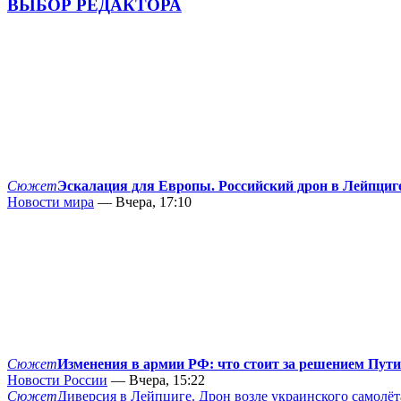
ВЫБОР РЕДАКТОРА
Сюжет
Эскалация для Европы. Российский дрон в Лейпциг
Новости мира
— Вчера, 17:10
Сюжет
Изменения в армии РФ: что стоит за решением Пут
Новости России
— Вчера, 15:22
Сюжет
Диверсия в Лейпциге. Дрон возле украинского самолёт