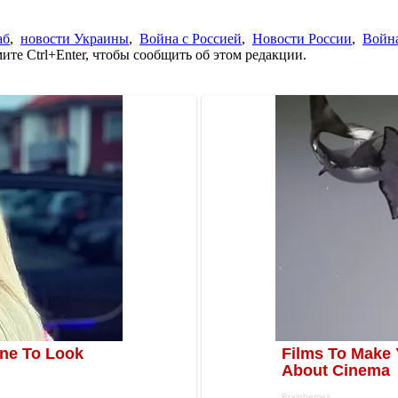
аб
,
новости Украины
,
Война с Россией
,
Новости России
,
Война
те Ctrl+Enter, чтобы сообщить об этом редакции.