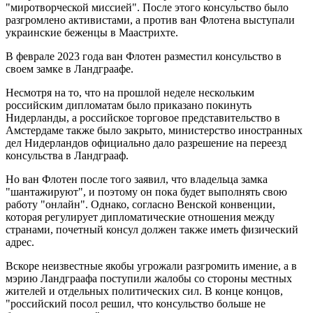
"миротворческой миссией". После этого консульство было
разгромлено активистами, а против ван Флотена выступали
украинские беженцы в Маастрихте.
В феврале 2023 года ван Флотен разместил консульство в
своем замке в Ландграафе.
Несмотря на то, что на прошлой неделе нескольким
российским дипломатам было приказано покинуть
Нидерланды, а российское торговое представительство в
Амстердаме также было закрыто, министерство иностранных
дел Нидерландов официально дало разрешение на переезд
консульства в Ландграаф.
Но ван Флотен после того заявил, что владельца замка
"шантажируют", и поэтому он пока будет выполнять свою
работу "онлайн". Однако, согласно Венской конвенции,
которая регулирует дипломатические отношения между
странами, почетный консул должен также иметь физический
адрес.
Вскоре неизвестные якобы угрожали разгромить имение, а в
мэрию Ландграафа поступили жалобы со стороны местных
жителей и отдельных политических сил. В конце концов,
"российский посол решил, что консульство больше не