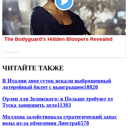
ЧИТАЙТЕ ТАКЖЕ
В Италии двое суток искали выброшенный
лотерейный билет с выигрышем
18820
Орден для Зеленского: в Польше требуют от
Туска завершить дело
11303
Молдова задействовала стратегический запас
воды из-за обмеления Днестра
6578