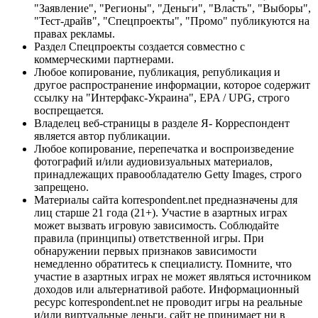
"Заявление", "Регионы", "Деньги", "Власть", "Выборы",
"Тест-драйв", "Спецпроекты", "Промо" публикуются на
правах рекламы.
Раздел Спецпроекты создается совместно с
коммерческими партнерами.
Любое копирование, публикация, републикация и
другое распространение информации, которое содержит
ссылку на "Интерфакс-Украина", EPA / UPG, строго
воспрещается.
Владелец веб-страницы в разделе Я- Корреспондент
является автор публикации.
Любое копирование, перепечатка и воспроизведение
фотографий и/или аудиовизуальных материалов,
принадлежащих правообладателю Getty Images, строго
запрещено.
Материалы сайта korrespondent.net предназначены для
лиц старше 21 года (21+). Участие в азартных играх
может вызвать игровую зависимость. Соблюдайте
правила (принципы) ответственной игры. При
обнаружении первых признаков зависимости
немедленно обратитесь к специалисту. Помните, что
участие в азартных играх не может являться источником
доходов или альтернативой работе. Информационный
ресурс korrespondent.net не проводит игры на реальные
и/или виртуальные деньги, сайт не принимает ни в