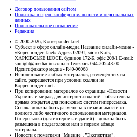
Договор пользования сайтом
Политика в сфере конфиденциальности и персональных
данных
Пользовательское соглашение
Редакция
© 2000-2026, Korrespondent.net
Субъект в сфере онлайн-медиа Название онлайн-медиа -
«КореспонденТ.net» Адрес: 02091, місто Київ,
ХАРКІВСЬКЕ ШОСЕ, будинок 172-Б, офіс 208/1 E-mail:
sunlight@mediadim.com.ua
Телефон: 044-205-43-00
Идентификатор медиа - R40-06068
Использование любых материалов, размещённых на
сайте, разрешается при условии ссылки на
Корреспондент.net.
При копировании материалов со страницы «Новости
Украины и мира», для интернет-изданий – обязательна
прямая открытая для поисковых систем гиперссылка.
Ссылка должна быть размещена в независимости от
полного либо частичного использования материалов.
Гиперссылка (для интернет- изданий) – должна быть
размещена в подзаголовке или в первом абзаце
материала.
Новости с пометками "Мнение", "Экспертиза",