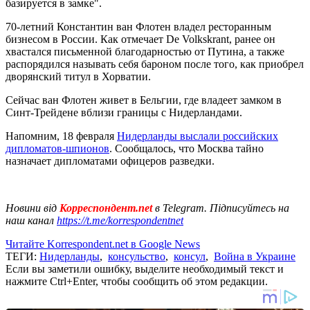
базируется в замке".
70-летний Константин ван Флотен владел ресторанным
бизнесом в России. Как отмечает De Volkskrant, ранее он
хвастался письменной благодарностью от Путина, а также
распорядился называть себя бароном после того, как приобрел
дворянский титул в Хорватии.
Сейчас ван Флотен живет в Бельгии, где владеет замком в
Синт-Трейдене вблизи границы с Нидерландами.
Напомним, 18 февраля
Нидерланды выслали российских
дипломатов-шпионов
. Сообщалось, что Москва тайно
назначает дипломатами офицеров разведки.
Новини від
Корреспондент.net
в Telegram. Підписуйтесь на
наш канал
https://t.me/korrespondentnet
Читайте Korrespondent.net в Google News
ТЕГИ:
Нидерланды
,
консульство
,
консул
,
Война в Украине
Если вы заметили ошибку, выделите необходимый текст и
нажмите Ctrl+Enter, чтобы сообщить об этом редакции.